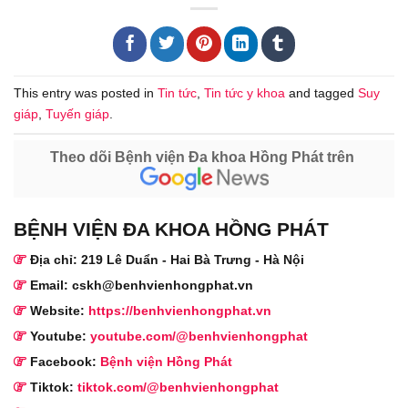
This entry was posted in
Tin tức
,
Tin tức y khoa
and tagged
Suy
giáp
,
Tuyến giáp
.
Theo dõi Bệnh viện Đa khoa Hồng Phát trên
BỆNH VIỆN ĐA KHOA HỒNG PHÁT
Địa chỉ: 219 Lê Duẩn - Hai Bà Trưng - Hà Nội
Email: cskh@benhvienhongphat.vn
Website:
https://benhvienhongphat.vn
Youtube:
youtube.com/@benhvienhongphat
Facebook:
Bệnh viện Hồng Phát
Tiktok:
tiktok.com/@benhvienhongphat