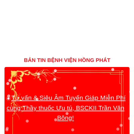
BẢN TIN BỆNH VIỆN HỒNG PHÁT
☀️
Tư vấn & Siêu Âm Tuyến Giáp Miễn Phí
cùng Thầy thuốc Ưu tú, BSCKII Trần Văn
Bông!
☀️
Quy trình chăm sóc Khách Hàng rất
toàn diện!