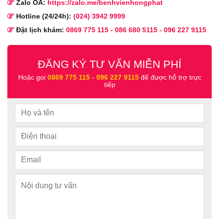
Zalo OA:
https://zalo.me/benhvienhongphat
Hotline (24/24h):
(024) 3942 9999
Đặt lịch khám:
0869 775 115
-
086 680 5115
-
096 227 9115
ĐĂNG KÝ TƯ VẤN MIỄN PHÍ
Hoặc gọi
0869 775 115
-
096 227 9115
để được hỗ trợ trực
tiếp