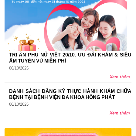
TRI ÂN PHỤ NỮ VIỆT 20/10: ƯU ĐÃI KHÁM & SIÊU
ÂM TUYẾN VÚ MIỄN PHÍ
06/10/2025
Xem thêm
DANH SÁCH ĐĂNG KÝ THỰC HÀNH KHÁM CHỮA
BỆNH TẠI BỆNH VIỆN ĐA KHOA HỒNG PHÁT
06/10/2025
Xem thêm