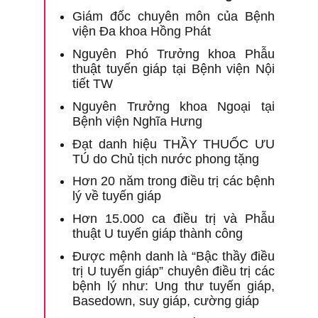
C
Giám đốc chuyên môn của Bệnh
ọc Đại
k
viện Đa khoa Hồng Phát
P
Nguyên Phó Trưởng khoa Phẫu
c Thạc
T
thuật tuyến giáp tại Bệnh viện Nội
N
tiết TW
sĩ tại
P
Nguyên Trưởng khoa Ngoại tại
k
Bệnh viện Nghĩa Hưng
sĩ tại
P
Đạt danh hiệu THẦY THUỐC ƯU
át
T
TÚ do Chủ tịch nước phong tặng
N
Hơn 20 năm trong điều trị các bệnh
G
lý về tuyến giáp
c bệnh
t
Hơn 15.000 ca điều trị và Phẫu
á hiệu
N
thuật U tuyến giáp thành công
ercept
n ứng.
Qu
Được mệnh danh là “Bậc thầy điều
trị U tuyến giáp” chuyên điều trị các
1
bệnh lý như: Ung thư tuyến giáp,
N
Basedown, suy giáp, cường giáp
5