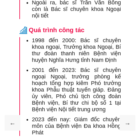
Ngoài ra, bác sĩ Trần Văn Bông
B
còn là Bác sĩ chuyên khoa Ngoại
h
nội tiết
1
b
Quá trình công tác
H
1998 đến 2000: Bác sĩ chuyên
1
khoa ngoại, Trưởng khoa Ngoại, Bí
v
thư đoàn thanh niên Bệnh viện
huyện Nghĩa Hưng tỉnh Nam Định
5
b
2001 đến 2023: Bác sĩ chuyên
g
ngoại Ngoại, trưởng phòng kế
v
hoạch tổng hợp kiêm Phó trưởng
khoa Phẫu thuật tuyến giáp. Đảng
R
ủy viên, Phó chủ tịch công đoàn
M
Bệnh viện, Bí thư chi bộ số 1 tại
Bệnh viện Nội tiết trung ương
7
G
2023 đến nay: Giám đốc chuyên
h
môn của Bệnh viện Đa khoa Hồng
P
Phát
B