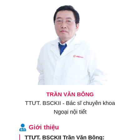
TRẦN VĂN BÔNG
hợp
TTƯT. BSCKII - Bác sĩ chuyên khoa
Ngoại nội tiết
Gi
Giới thiệu
hợp
PGS
TTƯT. BSCKII Trần Văn Bông: