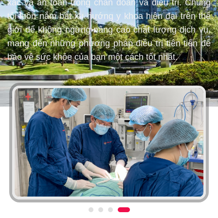
xác và an toàn trong chẩn đoán và điều trị. Chúng
tôi luôn nắm bắt xu hướng y khoa hiện đại trên thế
giới để không ngừng nâng cao chất lượng dịch vụ,
mang đến những phương pháp điều trị tiên tiến để
bảo vệ sức khỏe của bạn một cách tốt nhất.