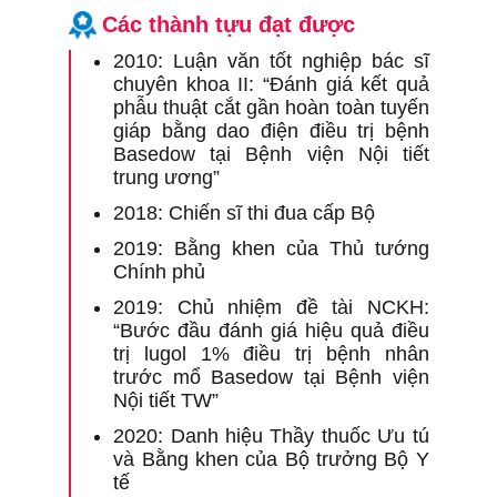
Các thành tựu đạt được
1
G
2010: Luận văn tốt nghiệp bác sĩ
h
chuyên khoa II: “Đánh giá kết quả
P
phẫu thuật cắt gần hoàn toàn tuyến
B
giáp bằng dao điện điều trị bệnh
1
Basedow tại Bệnh viện Nội tiết
G
trung ương”
m
2018: Chiến sĩ thi đua cấp Bộ
h
t
2019: Bằng khen của Thủ tướng
B
Chính phủ
1
2019: Chủ nhiệm đề tài NCKH:
B
“Bước đầu đánh giá hiệu quả điều
t
trị lugol 1% điều trị bệnh nhân
Đ
trước mổ Basedow tại Bệnh viện
t
Nội tiết TW”
B
2020: Danh hiệu Thầy thuốc Ưu tú
1
và Bằng khen của Bộ trưởng Bộ Y
B
tế