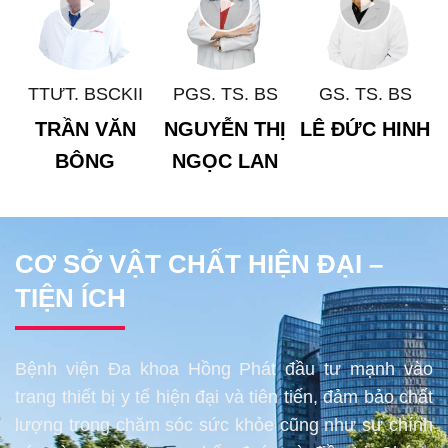
TTƯT. BSCKII
PGS. TS. BS
GS. TS. BS
TRẦN VĂN
NGUYỄN THỊ
LÊ ĐỨC HINH
BÔNG
NGỌC LAN
CƠ SỞ VẬT CHẤT HIỆN ĐẠI –
TIỆN ÍCH
Bệnh viện Đa khoa Hồng Phát đầu tư mạnh vào
trang thiết bị y tế hiện đại và tiên tiến, đảm bảo chất
lượng trong chăm sóc sức khỏe cũng như sự chính