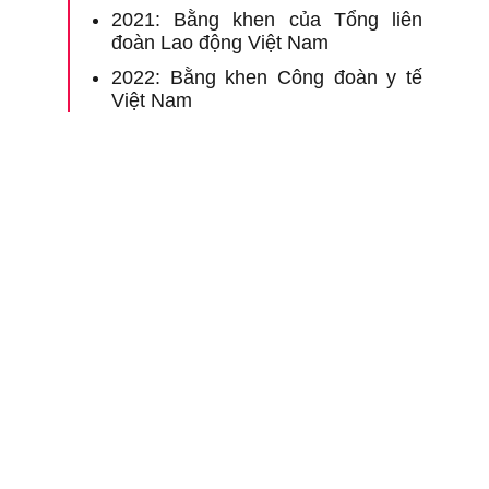
m
2021: Bằng khen của Tổng liên
H
đoàn Lao động Việt Nam
C
N
2022: Bằng khen Công đoàn y tế
T
Việt Nam
V
4
B
m
n
T
1
c
k
t
h
X
q
2
K