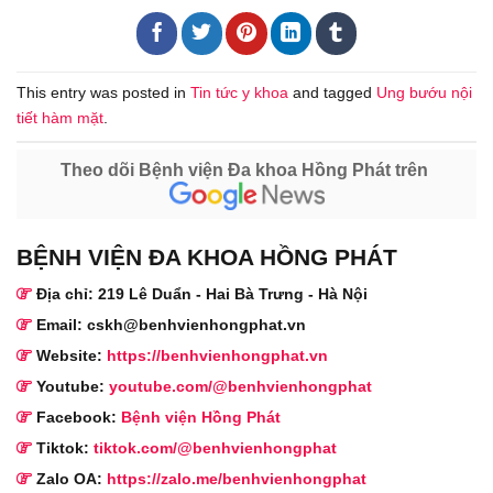
This entry was posted in
Tin tức y khoa
and tagged
Ung bướu nội
tiết hàm mặt
.
Theo dõi Bệnh viện Đa khoa Hồng Phát trên
BỆNH VIỆN ĐA KHOA HỒNG PHÁT
Địa chỉ: 219 Lê Duẩn - Hai Bà Trưng - Hà Nội
Email: cskh@benhvienhongphat.vn
Website:
https://benhvienhongphat.vn
Youtube:
youtube.com/@benhvienhongphat
Facebook:
Bệnh viện Hồng Phát
Tiktok:
tiktok.com/@benhvienhongphat
Zalo OA:
https://zalo.me/benhvienhongphat