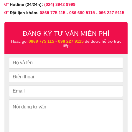
Hotline (24/24h):
(024) 3942 9999
Đặt lịch khám:
0869 775 115
-
086 680 5115
-
096 227 9115
ĐĂNG KÝ TƯ VẤN MIỄN PHÍ
Hoặc gọi
0869 775 115
-
096 227 9115
để được hỗ trợ trực
tiếp