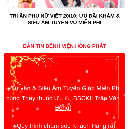
TRI ÂN PHỤ NỮ VIỆT 20/10: ƯU ĐÃI KHÁM &
SIÊU ÂM TUYẾN VÚ MIỄN PHÍ
BẢN TIN BỆNH VIỆN HỒNG PHÁT
☀️
Tư vấn & Siêu Âm Tuyến Giáp Miễn Phí
cùng Thầy thuốc Ưu tú, BSCKII Trần Văn
Bông!
☀️
Quy trình chăm sóc Khách Hàng rất
toàn diện!