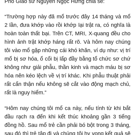
Phó Giáo sư Nguyễn Ngọc Hưng chia sẻ:
“Trường hợp này đã mổ trước đây 14 tháng và mổ
2 lần, đưa khớp vào rồi khớp lại trật ra, có nghĩa là
hoàn toàn thất bại. Trên CT, MRI, X-quang đều cho
hình ảnh trật khớp háng rất rõ. Và hôm nay chúng
tôi vào mổ gặp những cái khó khăn, ví dụ như: vị trí
mổ bị sơ hóa, ổ cối bị lấp đầy bằng tổ chức sơ chứ
không như giải phẫu, thần kinh và mạch máu bị sơ
hóa nên kéo lệch về vị trí khác. Khi phẫu thuật phải
rất cẩn thận nếu không sẽ cắt vào động mạch chủ,
rất là nguy hiểm.”
“Hôm nay chúng tôi mổ ca này, nếu tính từ khi bắt
đầu rạch ra đến khi kết thúc khoảng gần 3 tiếng
đồng hồ. Sau mổ trẻ cần phải bó bột trong 3 tháng,
sau đó thì trẻ tập đi và chúng tôi hy vọng kết quả sẽ