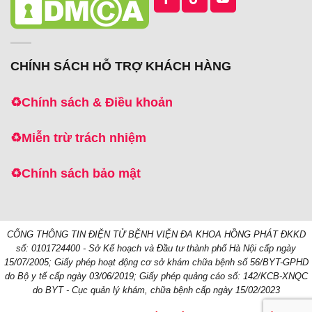
CHÍNH SÁCH HỖ TRỢ KHÁCH HÀNG
♻️
Chính sách & Điều khoản
♻️
Miễn trừ trách nhiệm
♻️
Chính sách bảo mật
CỔNG THÔNG TIN ĐIỆN TỬ BỆNH VIỆN ĐA KHOA HỒNG PHÁT
ĐKKD
số: 0101724400 - Sở Kế hoạch và Đầu tư thành phố Hà Nội cấp ngày
15/07/2005;
Giấy phép hoạt động cơ sở khám chữa bệnh số 56/BYT-GPHD
do Bộ y tế cấp ngày 03/06/2019;
Giấy phép quảng cáo số: 142/KCB-XNQC
do BYT - Cục quản lý khám, chữa bệnh cấp ngày 15/02/2023