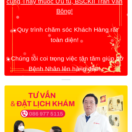
Quy trình chăm sóc Khách Hàng rất
☀️
toàn diện!
Chúng tôi coi trọng việc tận tâm giúp đỡ
☀️
Bệnh Nhân lên hàng đầu!