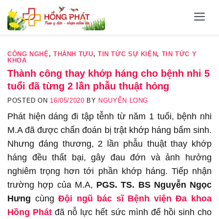
Skip
to
content
CÔNG NGHỆ
,
THÀNH TỰU
,
TIN TỨC SỰ KIỆN
,
TIN TỨC Y
KHOA
Thành công thay khớp háng cho bệnh nhi 5
tuổi đã từng 2 lần phẫu thuật hỏng
POSTED ON
16/05/2020
BY
NGUYỄN LONG
Phát hiện dáng đi tập tễnh từ năm 1 tuổi, bệnh nhi
M.A đã được chẩn đoán bị trật khớp háng bẩm sinh.
Nhưng đáng thương, 2 lần phẫu thuật thay khớp
háng đều thất bại, gây đau đớn và ảnh hưởng
nghiêm trọng hơn tới phần khớp háng. Tiếp nhận
trường hợp của M.A,
PGS. TS. BS Nguyễn Ngọc
Hưng
cùng
Đội ngũ bác sĩ Bệnh viện Đa khoa
Hồng Phát
đã nỗ lực hết sức mình để hồi sinh cho