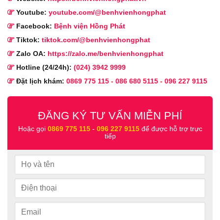
Youtube:
youtube.com/@benhvienhongphat
Facebook:
Bệnh viện Hồng Phát
Tiktok:
tiktok.com/@benhvienhongphat
Zalo OA:
https://zalo.me/benhvienhongphat
Hotline (24/24h):
(024) 3942 9999
Đặt lịch khám:
0869 775 115
-
086 680 5115
-
096 227 9115
ĐĂNG KÝ TƯ VẤN MIỄN PHÍ
Hoặc gọi
0869 775 115
-
096 227 9115
để được hỗ trợ trực
tiếp