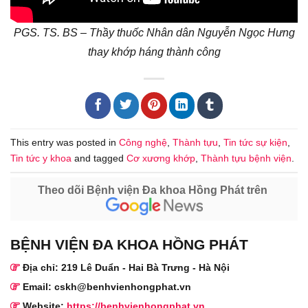
PGS. TS. BS – Thầy thuốc Nhân dân Nguyễn Ngọc Hưng
thay khớp háng thành công
This entry was posted in
Công nghệ
,
Thành tựu
,
Tin tức sự kiện
,
Tin tức y khoa
and tagged
Cơ xương khớp
,
Thành tựu bệnh viện
.
Theo dõi Bệnh viện Đa khoa Hồng Phát trên
BỆNH VIỆN ĐA KHOA HỒNG PHÁT
Địa chỉ: 219 Lê Duẩn - Hai Bà Trưng - Hà Nội
Email: cskh@benhvienhongphat.vn
Website:
https://benhvienhongphat.vn