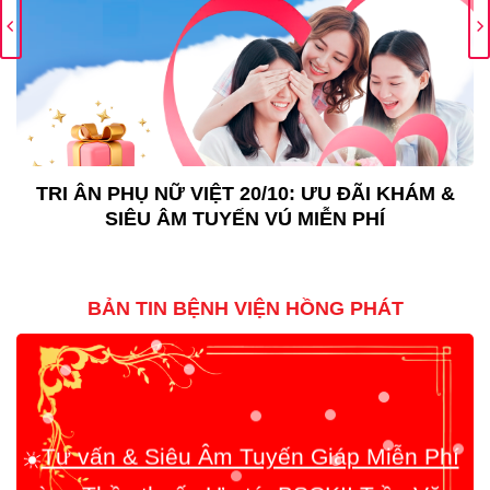
TRI ÂN PHỤ NỮ VIỆT 20/10: ƯU ĐÃI KHÁM &
SIÊU ÂM TUYẾN VÚ MIỄN PHÍ
BẢN TIN BỆNH VIỆN HỒNG PHÁT
Tư vấn & Siêu Âm Tuyến Giáp Miễn Phí
☀️
cùng Thầy thuốc Ưu tú, BSCKII Trần Văn
Bông!