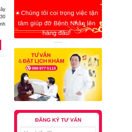
tâm giúp đỡ Bệnh Nhân lên
bây
hàng đầu!
 30
ình
ĐĂNG KÝ TƯ VẤN