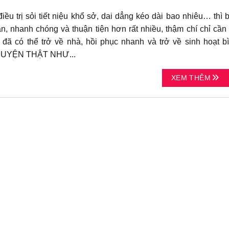
iều trị sỏi tiết niệu khổ sở, dai dẳng kéo dài bao nhiêu… thì 
ản, nhanh chóng và thuận tiện hơn rất nhiều, thậm chí chỉ cần
i đã có thể trở về nhà, hồi phục nhanh và trở về sinh hoạt b
HUYỆN THẬT NHƯ...
XEM THÊM