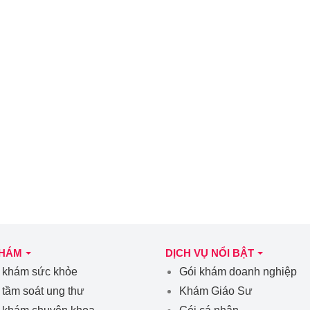
KHÁM
DỊCH VỤ NỔI BẬT
 khám sức khỏe
Gói khám doanh nghiệp
 tầm soát ung thư
Khám Giáo Sư
 khám chuyên khoa
Gói cá nhân