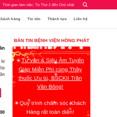
Thời gian làm việc: Từ Thứ 2 đến Chủ nhật
Khách hàng
Tin tức
Thành tựu
Liên hệ
BẢN TIN BỆNH VIỆN HỒNG PHÁT
☀️
Tư vấn & Siêu Âm Tuyến
ần
Giáp Miễn Phí cùng Thầy
 bị
thuốc Ưu tú, BSCKII Trần
hớp
Văn Bông!
hần
☀️
Quy trình chăm sóc Khách
Hàng rất toàn diện!
30
☀️
Chúng tôi coi trọng việc tận