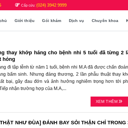
5
(024) 3942 9999
Cấp cứu:
 chủ
Giới thiệu
Gói khám
Dịch vụ
Chuyên khoa
g thay khớp háng cho bệnh nhi 5 tuổi đã từng 2 l
t hỏng
áng đi tập tễnh từ năm 1 tuổi, bệnh nhi M.A đã được chẩn đoán
áng bẩm sinh. Nhưng đáng thương, 2 lần phẫu thuật thay k
hất bại, gây đau đớn và ảnh hưởng nghiêm trọng hơn tới p
Tiếp nhận trường hợp của M.A,...
XEM THÊM
THẬT NHƯ ĐÙA] ĐÁNH BAY SỎI THẬN CHỈ TRONG 