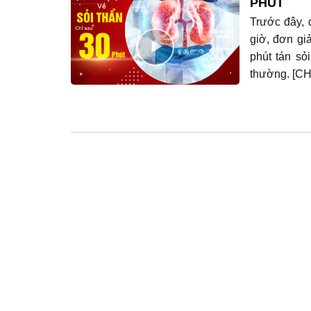
PHÚT
Trước đây, đ
giờ, đơn gi
phút tán sỏ
thường. [C