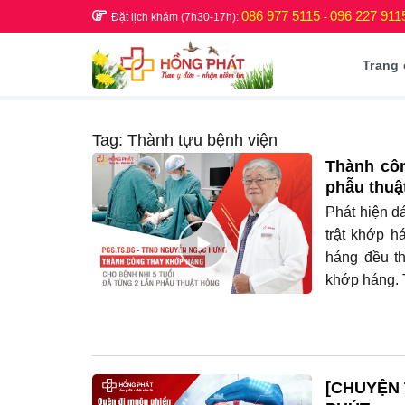
Skip
086 977 5115
096 227 911
Đặt lịch khám (7h30-17h):
-
to
content
Trang
Tag:
Thành tựu bệnh viện
Thành côn
phẫu thuậ
Phát hiện d
trật khớp h
háng đều t
khớp háng. 
[CHUYỆN 