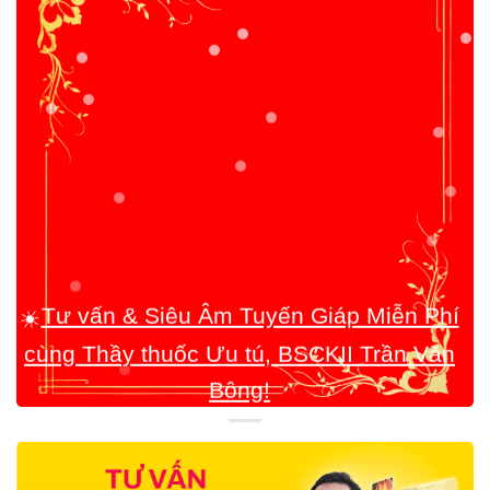
☀️
Tư vấn & Siêu Âm Tuyến Giáp Miễn Phí
cùng Thầy thuốc Ưu tú, BSCKII Trần Văn
Bông!
☀️
Quy trình chăm sóc Khách Hàng rất
toàn diện!
☀️
Chúng tôi coi trọng việc tận tâm giúp đỡ