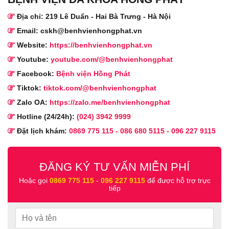
Địa chỉ: 219 Lê Duẩn - Hai Bà Trưng - Hà Nội
Email: cskh@benhvienhongphat.vn
Website:
https://benhvienhongphat.vn
Youtube:
youtube.com/@benhvienhongphat
Facebook:
Bệnh viện Hồng Phát
Tiktok:
tiktok.com/@benhvienhongphat
Zalo OA:
https://zalo.me/benhvienhongphat
Hotline (24/24h):
(024) 3942 9999
Đặt lịch khám:
0869 775 115
-
086 680 5115
-
096 227 9115
ĐĂNG KÝ TƯ VẤN MIỄN PHÍ
Hoặc gọi
0869 775 115
-
096 227 9115
để được hỗ trợ trực
tiếp