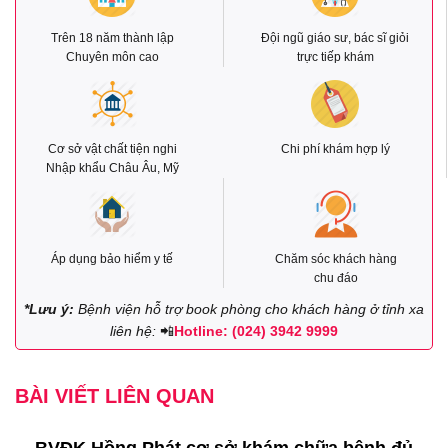
Trên 18 năm thành lập
Đội ngũ giáo sư, bác sĩ giỏi
Chuyên môn cao
trực tiếp khám
Cơ sở vật chất tiện nghi
Chi phí khám hợp lý
Nhập khẩu Châu Âu, Mỹ
Áp dụng bảo hiểm y tế
Chăm sóc khách hàng
chu đáo
*Lưu ý:
Bệnh viện hỗ trợ book phòng cho khách hàng ở tỉnh xa
liên hệ:
📲
Hotline: (024) 3942 9999
BÀI VIẾT LIÊN QUAN
BVĐK Hồng Phát cơ sở khám chữa bệnh đủ