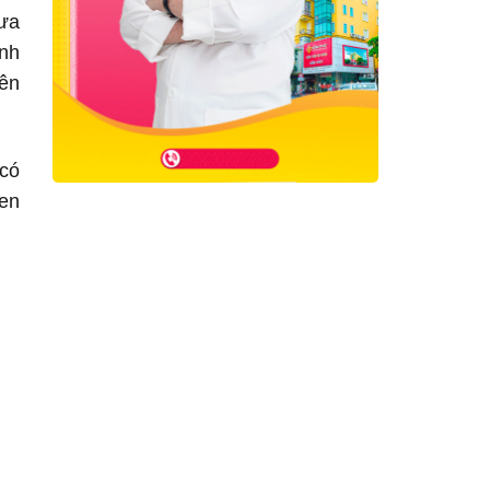
ưa
ệnh
yên
 có
gen