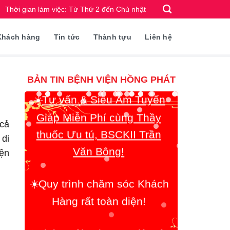
Thời gian làm việc: Từ Thứ 2 đến Chủ nhật
Khách hàng
Tin tức
Thành tựu
Liên hệ
Tư vấn & Siêu Âm Tuyến
☀️
Giáp Miễn Phí cùng Thầy
BẢN TIN BỆNH VIỆN HỒNG PHÁT
thuốc Ưu tú, BSCKII Trần
Văn Bông!
 cả
 di
Quy trình chăm sóc Khách
☀️
iện
Hàng rất toàn diện!
Chúng tôi coi trọng việc tận
☀️
tâm giúp đỡ Bệnh Nhân lên
hàng đầu!