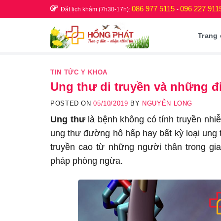
Skip
086 977 5115
096 227 911
Đặt lịch khám (7h30-17h):
-
to
content
Trang
TIN TỨC Y KHOA
Ung thư di truyền và những đi
POSTED ON
05/10/2019
BY
NGUYỄN LONG
Ung thư
là bệnh không có tính truyền nhi
ung thư đường hô hấp hay bất kỳ loại ung 
truyền cao từ những người thân trong gia
pháp phòng ngừa.