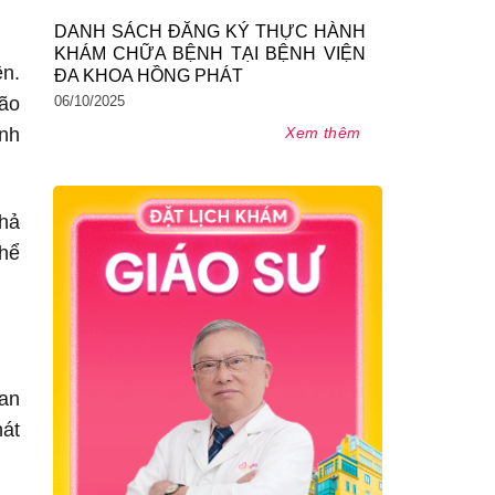
DANH SÁCH ĐĂNG KÝ THỰC HÀNH
KHÁM CHỮA BỆNH TẠI BỆNH VIỆN
ền.
ĐA KHOA HỒNG PHÁT
lão
06/10/2025
ảnh
Xem thêm
khả
thể
ian
hát