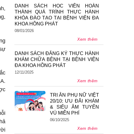
DANH SÁCH HỌC VIÊN HOÀN
nh,
THÀNH QUÁ TRÌNH THỰC HÀNH
ng,
KHÓA ĐÀO TẠO TẠI BỆNH VIỆN ĐA
KHOA HỒNG PHÁT
08/01/2026
Xem thêm
ung
 sự
DANH SÁCH ĐĂNG KÝ THỰC HÀNH
KHÁM CHỮA BỆNH TẠI BỆNH VIỆN
ĐA KHOA HỒNG PHÁT
sắc
12/11/2025
NA.
Xem thêm
ược
TRI ÂN PHỤ NỮ VIỆT
20/10: ƯU ĐÃI KHÁM
& SIÊU ÂM TUYẾN
mỗi
VÚ MIỄN PHÍ
06/10/2025
khả
Xem thêm
ời