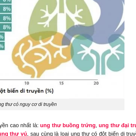
ng thư có nguy cơ di truyền
uyền cao nhất là:
ung thư buồng trứng
,
ung thư đại t
ung thư vú
, sau cùng là loại ung thư có đột biến di tru