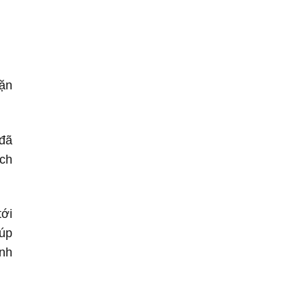
hặn
 đã
ạch
tới
iúp
ánh