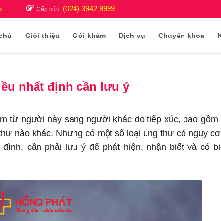
5
(024) 3942 9999
Cấp cứu:
 chủ
Giới thiệu
Gói khám
Dịch vụ
Chuyên khoa
ều nhất định cần lưu ý
ễm từ người này sang người khác do tiếp xúc, bao gồm
thư nào khác. Nhưng có một số loại ung thư có nguy cơ
 đình, cần phải lưu ý để phát hiện, nhận biết và có b