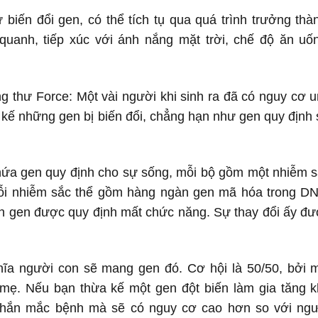
biến đổi gen, có thể tích tụ qua quá trình trưởng thà
uanh, tiếp xúc với ánh nắng mặt trời, chế độ ăn uố
 thư Force: Một vài người khi sinh ra đã có nguy cơ 
 kế những gen bị biến đổi, chẳng hạn như gen quy định
hứa gen quy định cho sự sống, mỗi bộ gồm một nhiễm 
ỗi nhiễm sắc thể gồm hàng ngàn gen mã hóa trong D
ến gen được quy định mất chức năng. Sự thay đổi ấy đ
ĩa người con sẽ mang gen đó. Cơ hội là 50/50, bởi 
mẹ. Nếu bạn thừa kế một gen đột biến làm gia tăng 
chắn mắc bệnh mà sẽ có nguy cơ cao hơn so với ngư