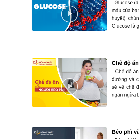
Glucose (đư
máu của bạn
huyết), chú
Glucose là g
Chế độ ăn
Chế độ ăn c
đường và cá
sẻ về chế đ
ngăn ngừa b
Béo phì v