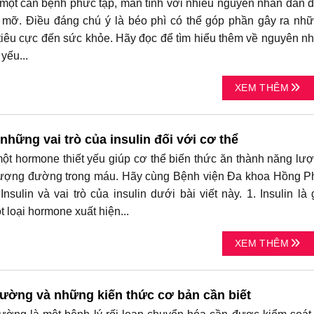
một căn bệnh phức tạp, mãn tính với nhiều nguyên nhân dẫn 
 mỡ. Điều đáng chú ý là béo phì có thể góp phần gây ra nh
iêu cực đến sức khỏe. Hãy đọc để tìm hiểu thêm về nguyên n
yếu...
XEM THÊM
 những vai trò của insulin đối với cơ thể
một hormone thiết yếu giúp cơ thể biến thức ăn thành năng lư
lượng đường trong máu. Hãy cùng Bệnh viện Đa khoa Hồng P
Insulin và vai trò của insulin dưới bài viết này. 1. Insulin là 
ột loại hormone xuất hiện...
XEM THÊM
đường và những kiến thức cơ bản cần biết