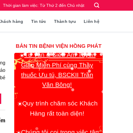
Thời gian làm việc: Từ Thứ 2 đến Chủ nhật
Khách hàng
Tin tức
Thành tựu
Liên hệ
☀️
Tư vấn & Siêu Âm Tuyến
BẢN TIN BỆNH VIỆN HỒNG PHÁT
Giáp Miễn Phí cùng Thầy
thuốc Ưu tú, BSCKII Trần
ong
Văn Bông!
háo
 bé
☀️
Quy trình chăm sóc Khách
Hàng rất toàn diện!
☀️
Chúng tôi coi trọng việc tận
ểm
tâm giúp đỡ Bệnh Nhân lên