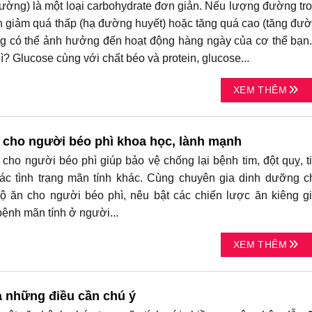
ờng) là một loại carbohydrate đơn giản. Nếu lượng đường tr
 giảm quá thấp (hạ đường huyết) hoặc tăng quá cao (tăng đư
ng có thể ảnh hưởng đến hoạt động hàng ngày của cơ thể bạn.
ì? Glucose cùng với chất béo và protein, glucose...
XEM THÊM
 cho người béo phì khoa học, lành mạnh
ho người béo phì giúp bảo vệ chống lại bệnh tim, đột quỵ, t
c tình trạng mãn tính khác. Cùng chuyên gia dinh dưỡng c
ộ ăn cho người béo phì, nêu bật các chiến lược ăn kiêng g
ệnh mãn tính ở người...
XEM THÊM
à những điều cần chú ý