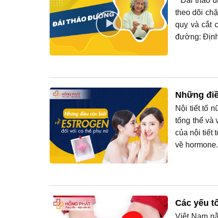
Đái tháo đư
theo dõi chặ
quỵ và cắt 
đường: Định 
Những điề
Nội tiết tố 
tổng thể và
của nội tiết
về hormone.
Các yếu t
Việt Nam nằ