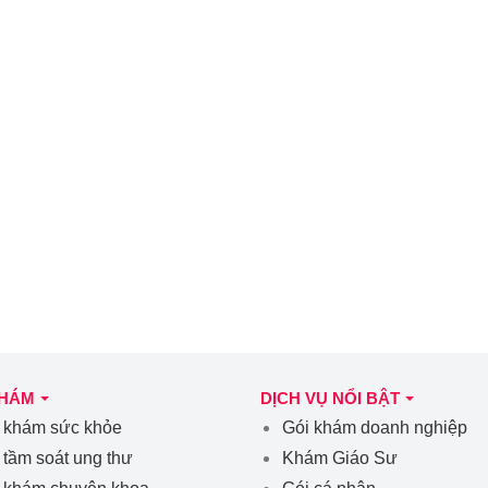
KHÁM
DỊCH VỤ NỔI BẬT
 khám sức khỏe
Gói khám doanh nghiệp
 tầm soát ung thư
Khám Giáo Sư
 khám chuyên khoa
Gói cá nhân