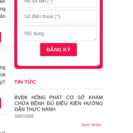
đến
ững
hân
ợng
hát
TIN TỨC
gì?
BVĐK HỒNG PHÁT CƠ SỞ KHÁM
CHỮA BỆNH ĐỦ ĐIỀU KIỆN HƯỚNG
DẪN THỰC HÀNH
16/07/2026
Xem thêm