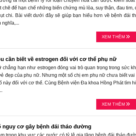
ờng là một bệnh lý rối loạn chuyển hóa cần được kiểm soát
t chẽ để hạn chế những biến chứng mù lòa, suy thận, đau tim, 
cụt chi. Bài viết dưới đây sẽ giúp bạn hiểu hơn về bệnh đái t
nghĩa,...
XEM THÊM
u cần biết về estrogen đối với cơ thể phụ nữ
nữ chẳng hạn như estrogen đóng vai trò quan trọng trong sức k
 vẻ đẹp của phụ nữ. Nhưng một số chị em phụ nữ chưa biết vai 
 tố này đối với cơ thể. Cùng Bệnh viện Đa khoa Hồng Phát tìm h
..
XEM THÊM
ố nguy cơ gây bệnh đái tháo đường
m trong khu vực các nước có tỷ lệ gia tăng bệnh đái tháo đư