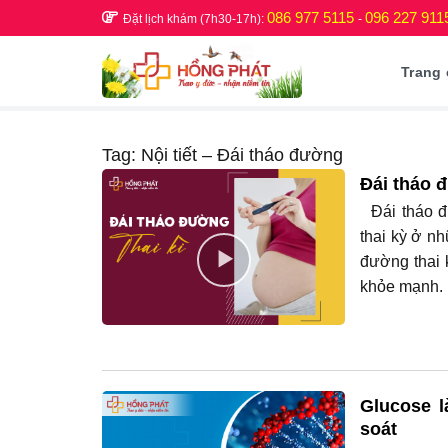
Skip
086 977 5115
096 227 911
Đặt lịch khám (7h30-17h):
-
to
content
Trang
Tag:
Nội tiết – Đái tháo đường
Đái tháo 
Đái tháo đư
thai kỳ ở n
đường thai 
khỏe mạnh. 1
Glucose 
soát