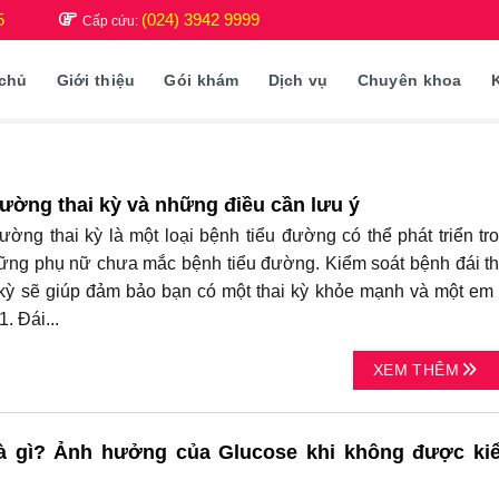
5
(024) 3942 9999
Cấp cứu:
 chủ
Giới thiệu
Gói khám
Dịch vụ
Chuyên khoa
đường thai kỳ và những điều cần lưu ý
ờng thai kỳ là một loại bệnh tiểu đường có thể phát triển tr
hững phụ nữ chưa mắc bệnh tiểu đường. Kiểm soát bệnh đái t
kỳ sẽ giúp đảm bảo bạn có một thai kỳ khỏe mạnh và một em
. Đái...
XEM THÊM
là gì? Ảnh hưởng của Glucose khi không được ki