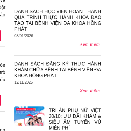
 và
đột
DANH SÁCH HỌC VIÊN HOÀN THÀNH
háo
QUÁ TRÌNH THỰC HÀNH KHÓA ĐÀO
TẠO TẠI BỆNH VIỆN ĐA KHOA HỒNG
PHÁT
08/01/2026
Xem thêm
DANH SÁCH ĐĂNG KÝ THỰC HÀNH
hỏe
KHÁM CHỮA BỆNH TẠI BỆNH VIỆN ĐA
trò
KHOA HỒNG PHÁT
iểu
12/11/2025
Xem thêm
TRI ÂN PHỤ NỮ VIỆT
20/10: ƯU ĐÃI KHÁM &
SIÊU ÂM TUYẾN VÚ
MIỄN PHÍ
ờng