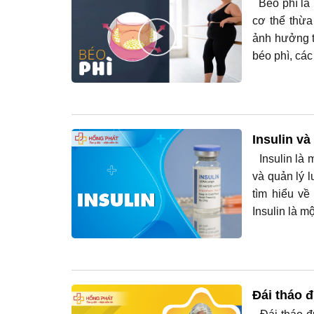
Béo phì là 
cơ thể thừa
ảnh hưởng t
béo phì, các 
Insulin và
Insulin là 
và quản lý 
tìm hiểu về 
Insulin là m
Đái tháo 