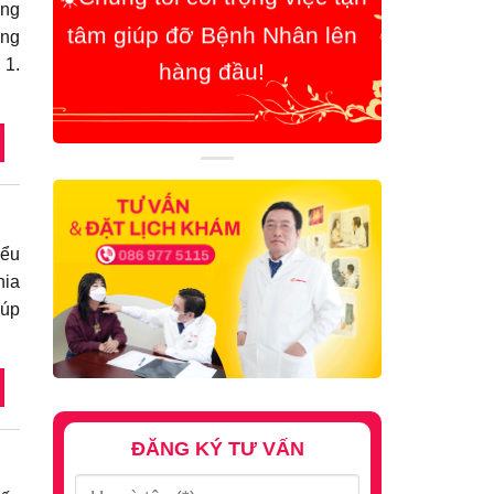
ong
hàng đầu!
ờng
 1.
iểu
hia
iúp
ĐĂNG KÝ TƯ VẤN