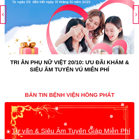
TRI ÂN PHỤ NỮ VIỆT 20/10: ƯU ĐÃI KHÁM &
SIÊU ÂM TUYẾN VÚ MIỄN PHÍ
BẢN TIN BỆNH VIỆN HỒNG PHÁT
☀️
Tư vấn & Siêu Âm Tuyến Giáp Miễn Phí
cùng Thầy thuốc Ưu tú, BSCKII Trần Văn
Bông!