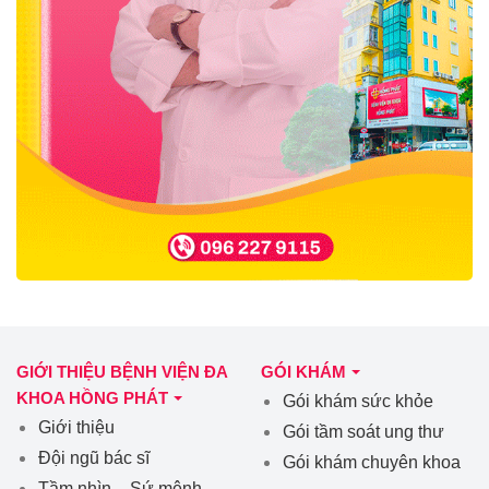
GIỚI THIỆU BỆNH VIỆN ĐA
GÓI KHÁM
KHOA HỒNG PHÁT
Gói khám sức khỏe
Giới thiệu
Gói tầm soát ung thư
Đội ngũ bác sĩ
Gói khám chuyên khoa
Tầm nhìn – Sứ mệnh