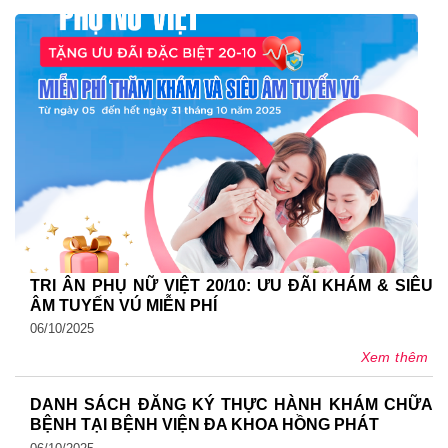
TRI ÂN PHỤ NỮ VIỆT 20/10: ƯU ĐÃI KHÁM & SIÊU
ÂM TUYẾN VÚ MIỄN PHÍ
06/10/2025
Xem thêm
DANH SÁCH ĐĂNG KÝ THỰC HÀNH KHÁM CHỮA
BỆNH TẠI BỆNH VIỆN ĐA KHOA HỒNG PHÁT