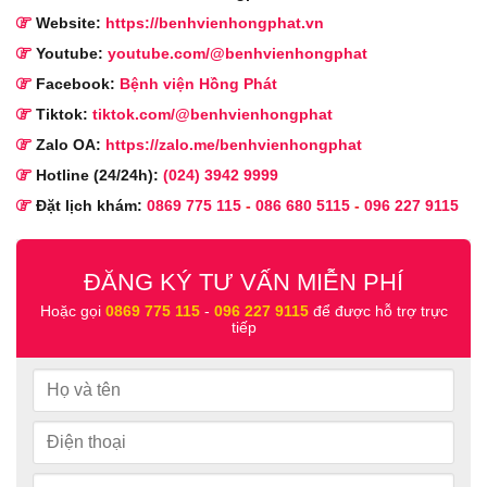
Website:
https://benhvienhongphat.vn
Youtube:
youtube.com/@benhvienhongphat
Facebook:
Bệnh viện Hồng Phát
Tiktok:
tiktok.com/@benhvienhongphat
Zalo OA:
https://zalo.me/benhvienhongphat
Hotline (24/24h):
(024) 3942 9999
Đặt lịch khám:
0869 775 115
-
086 680 5115
-
096 227 9115
ĐĂNG KÝ TƯ VẤN MIỄN PHÍ
Hoặc gọi
0869 775 115
-
096 227 9115
để được hỗ trợ trực
tiếp