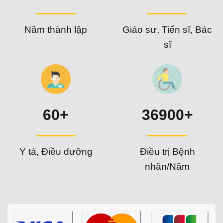
Năm thành lập
Giáo sư, Tiến sĩ, Bác
sĩ
60+
36900+
Y tá, Điều dưỡng
Điều trị Bệnh
nhân/Năm