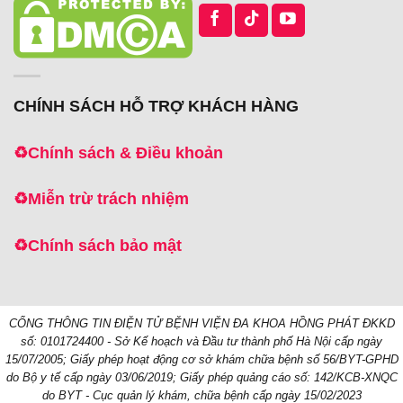
CHÍNH SÁCH HỖ TRỢ KHÁCH HÀNG
♻️
Chính sách & Điều khoản
♻️
Miễn trừ trách nhiệm
♻️
Chính sách bảo mật
CỔNG THÔNG TIN ĐIỆN TỬ BỆNH VIỆN ĐA KHOA HỒNG PHÁT
ĐKKD
số: 0101724400 - Sở Kế hoạch và Đầu tư thành phố Hà Nội cấp ngày
15/07/2005;
Giấy phép hoạt động cơ sở khám chữa bệnh số 56/BYT-GPHD
do Bộ y tế cấp ngày 03/06/2019;
Giấy phép quảng cáo số: 142/KCB-XNQC
do BYT - Cục quản lý khám, chữa bệnh cấp ngày 15/02/2023