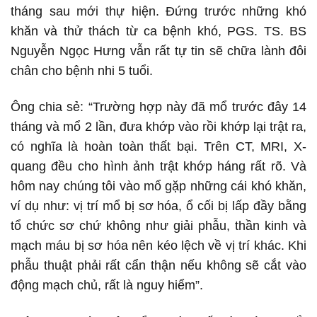
tháng sau mới thự hiện. Đứng trước những khó
khăn và thử thách từ ca bệnh khó, PGS. TS. BS
Nguyễn Ngọc Hưng vẫn rất tự tin sẽ chữa lành đôi
chân cho bệnh nhi 5 tuổi.
Ông chia sẻ: “Trường hợp này đã mổ trước đây 14
tháng và mổ 2 lần, đưa khớp vào rồi khớp lại trật ra,
có nghĩa là hoàn toàn thất bại. Trên CT, MRI, X-
quang đều cho hình ảnh trật khớp háng rất rõ. Và
hôm nay chúng tôi vào mổ gặp những cái khó khăn,
ví dụ như: vị trí mổ bị sơ hóa, ổ cối bị lấp đầy bằng
tổ chức sơ chứ không như giải phẫu, thần kinh và
mạch máu bị sơ hóa nên kéo lệch về vị trí khác. Khi
phẫu thuật phải rất cẩn thận nếu không sẽ cắt vào
động mạch chủ, rất là nguy hiểm”.