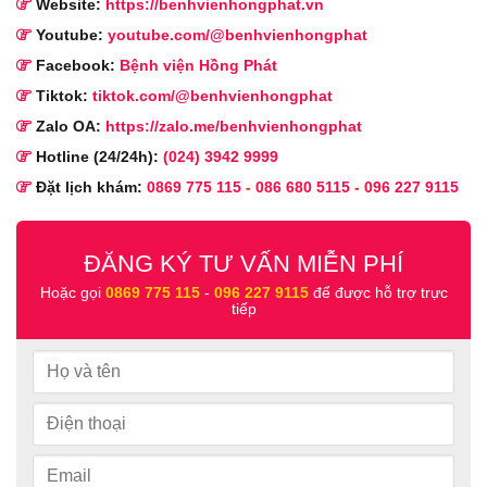
Website:
https://benhvienhongphat.vn
Youtube:
youtube.com/@benhvienhongphat
Facebook:
Bệnh viện Hồng Phát
Tiktok:
tiktok.com/@benhvienhongphat
Zalo OA:
https://zalo.me/benhvienhongphat
Hotline (24/24h):
(024) 3942 9999
Đặt lịch khám:
0869 775 115
-
086 680 5115
-
096 227 9115
ĐĂNG KÝ TƯ VẤN MIỄN PHÍ
Hoặc gọi
0869 775 115
-
096 227 9115
để được hỗ trợ trực
tiếp