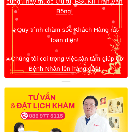
Quy trình chăm sóc Khách Hàng rất
☀️
toàn diện!
Chúng tôi coi trọng việc tận tâm giúp đỡ
☀️
Bệnh Nhân lên hàng đầu!