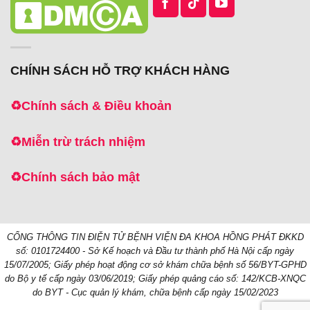
CHÍNH SÁCH HỖ TRỢ KHÁCH HÀNG
♻️
Chính sách & Điều khoản
♻️
Miễn trừ trách nhiệm
♻️
Chính sách bảo mật
CỔNG THÔNG TIN ĐIỆN TỬ BỆNH VIỆN ĐA KHOA HỒNG PHÁT
ĐKKD
số: 0101724400 - Sở Kế hoạch và Đầu tư thành phố Hà Nội cấp ngày
15/07/2005;
Giấy phép hoạt động cơ sở khám chữa bệnh số 56/BYT-GPHD
do Bộ y tế cấp ngày 03/06/2019;
Giấy phép quảng cáo số: 142/KCB-XNQC
do BYT - Cục quản lý khám, chữa bệnh cấp ngày 15/02/2023