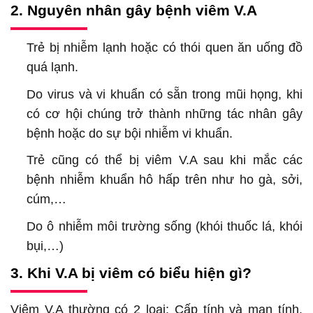
2. Nguyên nhân gây bệnh viêm V.A
Trẻ bị nhiễm lạnh hoặc có thói quen ăn uống đồ
quá lạnh.
Do virus và vi khuẩn có sẵn trong mũi họng, khi
có cơ hội chúng trở thành những tác nhân gây
bệnh hoặc do sự bội nhiễm vi khuẩn.
Trẻ cũng có thể bị viêm V.A sau khi mắc các
bệnh nhiễm khuẩn hô hấp trên như ho gà, sởi,
cúm,…
Do ô nhiễm môi trường sống (khói thuốc lá, khói
bụi,…)
3. Khi V.A bị viêm có biểu hiện gì?
Viêm V.A thường có 2 loại: Cấp tính và mạn tính.