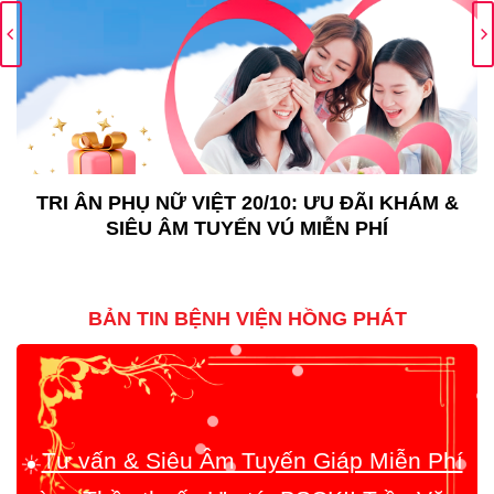
TRI ÂN PHỤ NỮ VIỆT 20/10: ƯU ĐÃI KHÁM &
SIÊU ÂM TUYẾN VÚ MIỄN PHÍ
BẢN TIN BỆNH VIỆN HỒNG PHÁT
Tư vấn & Siêu Âm Tuyến Giáp Miễn Phí
☀️
cùng Thầy thuốc Ưu tú, BSCKII Trần Văn
Bông!