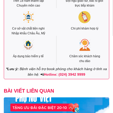
Trên 18 năm thành lập
Đội ngũ giáo sư, bác sĩ giỏi
Chuyên môn cao
trực tiếp khám
Cơ sở vật chất tiện nghi
Chi phí khám hợp lý
Nhập khẩu Châu Âu, Mỹ
Áp dụng bảo hiểm y tế
Chăm sóc khách hàng
chu đáo
*Lưu ý:
Bệnh viện hỗ trợ book phòng cho khách hàng ở tỉnh xa
liên hệ:
📲
Hotline: (024) 3942 9999
BÀI VIẾT LIÊN QUAN