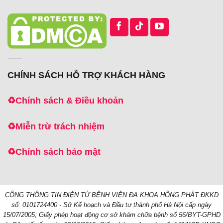
CHÍNH SÁCH HỖ TRỢ KHÁCH HÀNG
♻️
Chính sách & Điều khoản
♻️
Miễn trừ trách nhiệm
♻️
Chính sách bảo mật
CỔNG THÔNG TIN ĐIỆN TỬ BỆNH VIỆN ĐA KHOA HỒNG PHÁT
ĐKKD
số: 0101724400 - Sở Kế hoạch và Đầu tư thành phố Hà Nội cấp ngày
15/07/2005;
Giấy phép hoạt động cơ sở khám chữa bệnh số 56/BYT-GPHD