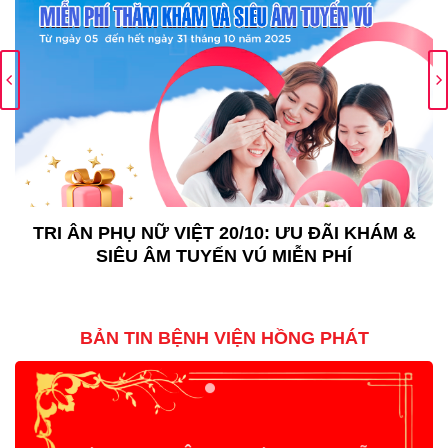
TRI ÂN PHỤ NỮ VIỆT 20/10: ƯU ĐÃI KHÁM &
SIÊU ÂM TUYẾN VÚ MIỄN PHÍ
BẢN TIN BỆNH VIỆN HỒNG PHÁT
Tư vấn & Siêu Âm Tuyến Giáp Miễn Phí
☀️
cùng Thầy thuốc Ưu tú, BSCKII Trần Văn