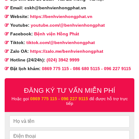
Email: cskh@benhvienhongphat.vn
Website:
https://benhvienhongphat.vn
Youtube:
youtube.com/@benhvienhongphat
Facebook:
Bệnh viện Hồng Phát
Tiktok:
tiktok.com/@benhvienhongphat
Zalo OA:
https://zalo.me/benhvienhongphat
Hotline (24/24h):
(024) 3942 9999
Đặt lịch khám:
0869 775 115
-
086 680 5115
-
096 227 9115
ĐĂNG KÝ TƯ VẤN MIỄN PHÍ
Hoặc gọi
0869 775 115
-
096 227 9115
để được hỗ trợ trực
tiếp