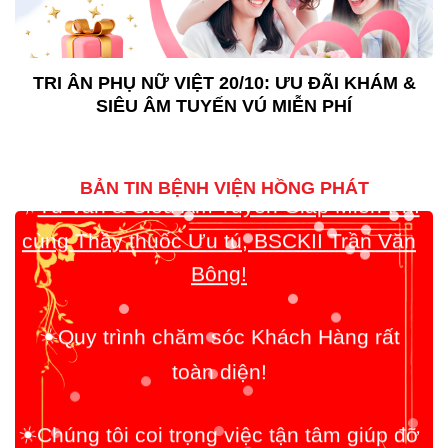
TRI ÂN PHỤ NỮ VIỆT 20/10: ƯU ĐÃI KHÁM &
SIÊU ÂM TUYẾN VÚ MIỄN PHÍ
Tư vấn & Siêu Âm Tuyến Giáp Miễn Phí
☀️
cùng Thầy thuốc Ưu tú, BSCKII Trần Văn
Bông!
BẢN TIN BỆNH VIỆN HỒNG PHÁT
Quy trình chăm sóc Khách Hàng rất
☀️
toàn diện!
Chúng tôi coi trọng việc tận tâm giúp đỡ
☀️
Bệnh Nhân lên hàng đầu!