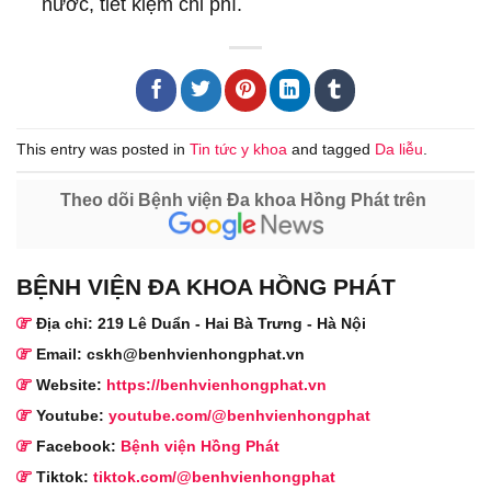
nước, tiết kiệm chi phí.
This entry was posted in
Tin tức y khoa
and tagged
Da liễu
.
Theo dõi Bệnh viện Đa khoa Hồng Phát trên
BỆNH VIỆN ĐA KHOA HỒNG PHÁT
Địa chỉ: 219 Lê Duẩn - Hai Bà Trưng - Hà Nội
Email: cskh@benhvienhongphat.vn
Website:
https://benhvienhongphat.vn
Youtube:
youtube.com/@benhvienhongphat
Facebook:
Bệnh viện Hồng Phát
Tiktok:
tiktok.com/@benhvienhongphat