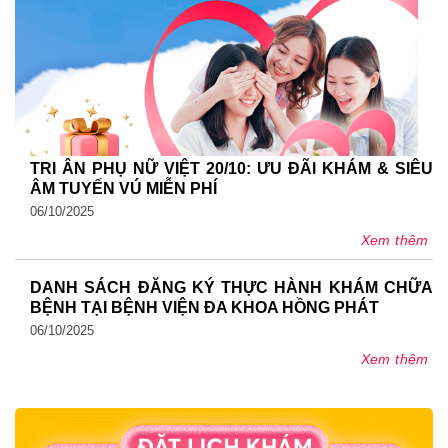
TRI ÂN PHỤ NỮ VIỆT 20/10: ƯU ĐÃI KHÁM & SIÊU
ÂM TUYẾN VÚ MIỄN PHÍ
06/10/2025
Xem thêm
DANH SÁCH ĐĂNG KÝ THỰC HÀNH KHÁM CHỮA
BỆNH TẠI BỆNH VIỆN ĐA KHOA HỒNG PHÁT
06/10/2025
Xem thêm