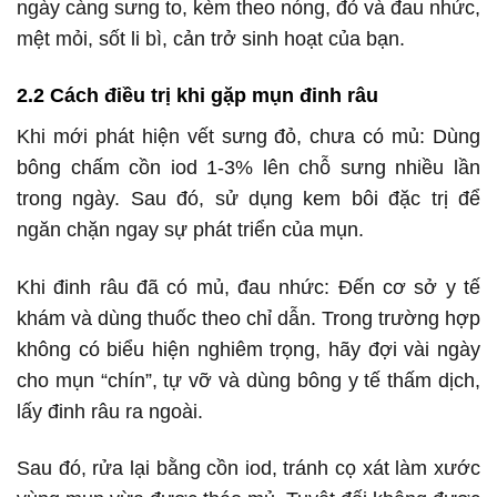
ngày càng sưng to, kèm theo nóng, đỏ và đau nhức,
mệt mỏi, sốt li bì, cản trở sinh hoạt của bạn.
2.2 Cách điều trị khi gặp mụn đinh râu
Khi mới phát hiện vết sưng đỏ, chưa có mủ: Dùng
bông chấm cồn iod 1-3% lên chỗ sưng nhiều lần
trong ngày. Sau đó, sử dụng kem bôi đặc trị để
ngăn chặn ngay sự phát triển của mụn.
Khi đinh râu đã có mủ, đau nhức: Đến cơ sở y tế
khám và dùng thuốc theo chỉ dẫn. Trong trường hợp
không có biểu hiện nghiêm trọng, hãy đợi vài ngày
cho mụn “chín”, tự vỡ và dùng bông y tế thấm dịch,
lấy đinh râu ra ngoài.
Sau đó, rửa lại bằng cồn iod, tránh cọ xát làm xước