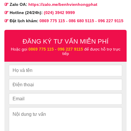
Zalo OA:
https://zalo.me/benhvienhongphat
Hotline (24/24h):
(024) 3942 9999
Đặt lịch khám:
0869 775 115
-
086 680 5115
-
096 227 9115
ĐĂNG KÝ TƯ VẤN MIỄN PHÍ
Hoặc gọi
0869 775 115
-
096 227 9115
để được hỗ trợ trực
tiếp