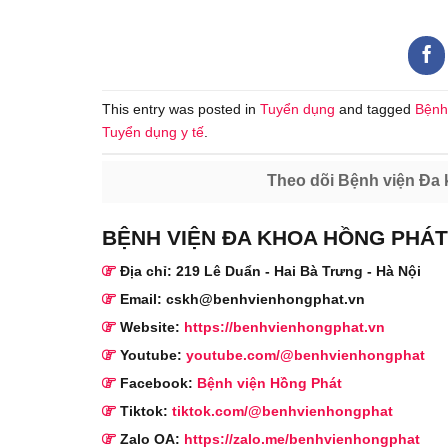
This entry was posted in
Tuyển dụng
and tagged
Bệnh
Tuyển dụng y tế
.
Theo dõi Bệnh viện Đa 
BỆNH VIỆN ĐA KHOA HỒNG PHÁT
Địa chỉ: 219 Lê Duẩn - Hai Bà Trưng - Hà Nội
Email: cskh@benhvienhongphat.vn
Website:
https://benhvienhongphat.vn
Youtube:
youtube.com/@benhvienhongphat
Facebook:
Bệnh viện Hồng Phát
Tiktok:
tiktok.com/@benhvienhongphat
Zalo OA:
https://zalo.me/benhvienhongphat