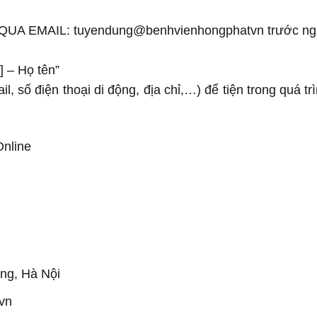
A EMAIL: tuyendung@benhvienhongphatvn trước ng
] – Họ tên”
il, số điện thoại di động, địa chỉ,…) để tiện trong quá tr
Online
ưng, Hà Nội
vn