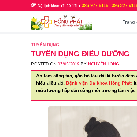
Skip
086 977 5115
096 227 911
Đặt lịch khám (7h30-17h):
-
to
content
Trang
TUYỂN DỤNG
TUYỂN DỤNG ĐIỀU DƯỠNG
POSTED ON
07/05/2019
BY
NGUYỄN LONG
An tâm công tác, gắn bó lâu dài là bước đệm 
hiểu điều đó,
Bệnh viện Đa khoa Hồng Phát
lu
mức lương hấp dẫn cùng môi trường làm việc 