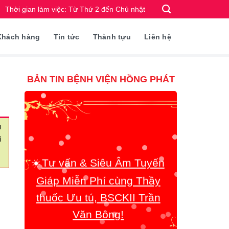
Thời gian làm việc: Từ Thứ 2 đến Chủ nhật
Khách hàng
Tin tức
Thành tựu
Liên hệ
BẢN TIN BỆNH VIỆN HỒNG PHÁT
u
☀️
Tư vấn & Siêu Âm Tuyến
i
Giáp Miễn Phí cùng Thầy
thuốc Ưu tú, BSCKII Trần
Văn Bông!
☀️
Quy trình chăm sóc Khách