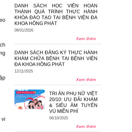
DANH SÁCH HỌC VIÊN HOÀN
THÀNH QUÁ TRÌNH THỰC HÀNH
KHÓA ĐÀO TẠO TẠI BỆNH VIỆN ĐA
heo
KHOA HỒNG PHÁT
08/01/2026
Xem thêm
ịch
DANH SÁCH ĐĂNG KÝ THỰC HÀNH
ong
KHÁM CHỮA BỆNH TẠI BỆNH VIỆN
ĐA KHOA HỒNG PHÁT
12/11/2025
Lập
Xem thêm
TRI ÂN PHỤ NỮ VIỆT
20/10: ƯU ĐÃI KHÁM
& SIÊU ÂM TUYẾN
VÚ MIỄN PHÍ
06/10/2025
 vi
Xem thêm