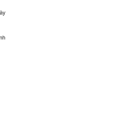
ày
ình