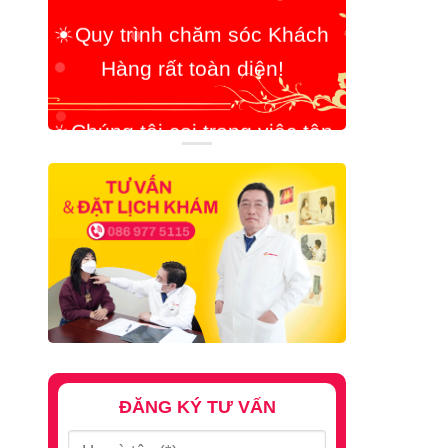
Hàng rất toàn diện!
☀️
Chúng tôi coi trọng việc tận
tâm giúp đỡ Bệnh Nhân lên
hàng đầu!
ĐĂNG KÝ TƯ VẤN