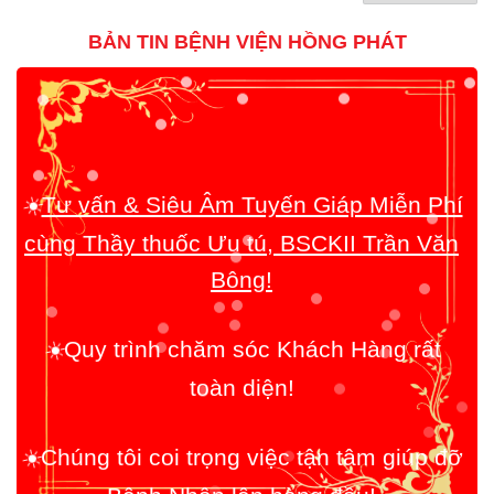
BẢN TIN BỆNH VIỆN HỒNG PHÁT
Tư vấn & Siêu Âm Tuyến Giáp Miễn Phí
☀️
cùng Thầy thuốc Ưu tú, BSCKII Trần Văn
Bông!
Quy trình chăm sóc Khách Hàng rất
☀️
toàn diện!
Chúng tôi coi trọng việc tận tâm giúp đỡ
☀️
Bệnh Nhân lên hàng đầu!