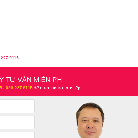
 227 9115
Ý TƯ VẤN MIỄN PHÍ
5
-
096 227 9115
để được hỗ trợ trực tiếp