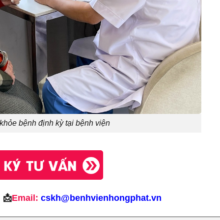
khỏe bệnh định kỳ tại bệnh viện
|
📩
Email:
cskh@benhvienhongphat.vn