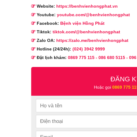
Website:
https://benhvienhongphat.vn
Youtube:
youtube.com/@benhvienhongphat
Facebook:
Bệnh viện Hồng Phát
Tiktok:
tiktok.com/@benhvienhongphat
Zalo OA:
https://zalo.me/benhvienhongphat
Hotline (24/24h):
(024) 3942 9999
Đặt lịch khám:
0869 775 115
-
086 680 5115
-
096
ĐĂNG K
Hoặc gọi
0869 775 11