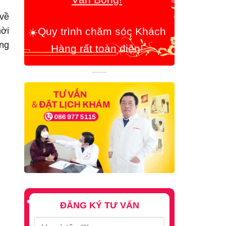
Hàng rất toàn diện!
 về
hời
☀️
Chúng tôi coi trọng việc tận
ờng
tâm giúp đỡ Bệnh Nhân lên
hàng đầu!
ĐĂNG KÝ TƯ VẤN