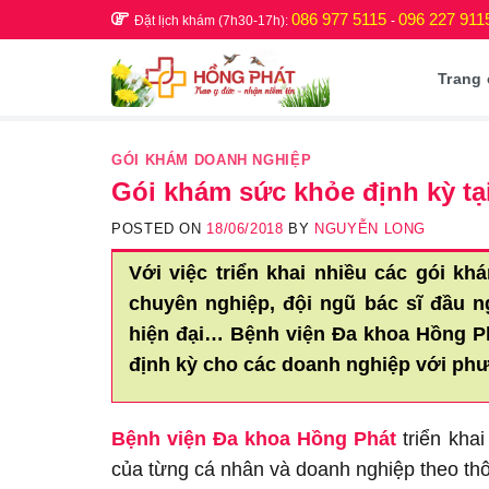
Skip
086 977 5115
096 227 911
Đặt lịch khám (7h30-17h):
-
to
content
Trang
GÓI KHÁM DOANH NGHIỆP
Gói khám sức khỏe định kỳ tạ
POSTED ON
18/06/2018
BY
NGUYỄN LONG
Với việc triển khai nhiều các gói k
chuyên nghiệp, đội ngũ bác sĩ đầu 
hiện đại… Bệnh viện Đa khoa Hồng Ph
định kỳ cho các doanh nghiệp với p
Bệnh viện Đa khoa Hồng Phát
triển kha
của từng cá nhân và doanh nghiệp theo thô