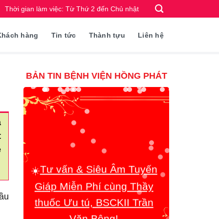
Thời gian làm việc: Từ Thứ 2 đến Chủ nhật
Khách hàng
Tin tức
Thành tựu
Liên hệ
BẢN TIN BỆNH VIỆN HỒNG PHÁT
à
☀️
Tư vấn & Siêu Âm Tuyến
t
Giáp Miễn Phí cùng Thầy
e
thuốc Ưu tú, BSCKII Trần
Văn Bông!
cầu
☀️
Quy trình chăm sóc Khách