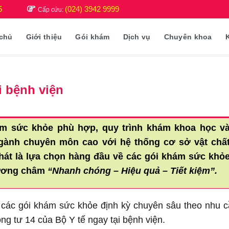
5
(024) 3942 9999
Cấp cứu:
 chủ
Giới thiệu
Gói khám
Dịch vụ
Chuyên khoa
i bệnh viện
hám sức khỏe phù hợp, quy trình khám khoa học v
ngành chuyên môn cao với hệ thống cơ sở vật chấ
át là lựa chọn hàng đầu về các gói khám sức khỏ
hương châm
“Nhanh chóng – Hiệu quả – Tiết kiệm”.
i các gói khám sức khỏe định kỳ chuyên sâu theo nhu 
ng tư 14 của Bộ Y tế ngay tại bệnh viện.