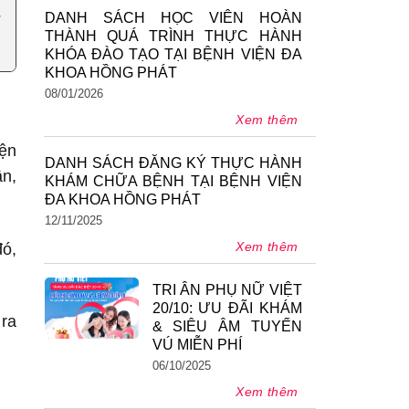
DANH SÁCH HỌC VIÊN HOÀN
THÀNH QUÁ TRÌNH THỰC HÀNH
KHÓA ĐÀO TẠO TẠI BỆNH VIỆN ĐA
KHOA HỒNG PHÁT
08/01/2026
Xem thêm
iện
DANH SÁCH ĐĂNG KÝ THỰC HÀNH
ân,
KHÁM CHỮA BỆNH TẠI BỆNH VIỆN
ĐA KHOA HỒNG PHÁT
12/11/2025
Xem thêm
đó,
TRI ÂN PHỤ NỮ VIỆT
20/10: ƯU ĐÃI KHÁM
 ra
& SIÊU ÂM TUYẾN
VÚ MIỄN PHÍ
06/10/2025
Xem thêm