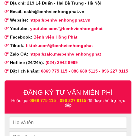
Địa chỉ: 219 Lê Duẩn - Hai Bà Trưng - Hà Nội
Email: cskh@benhvienhongphat.vn
Website:
https://benhvienhongphat.vn
Youtube:
youtube.com/@benhvienhongphat
Facebook:
Bệnh viện Hồng Phát
Tiktok:
tiktok.com/@benhvienhongphat
Zalo OA:
https://zalo.me/benhvienhongphat
Hotline (24/24h):
(024) 3942 9999
Đặt lịch khám:
0869 775 115
-
086 680 5115
-
096 227 9115
ĐĂNG KÝ TƯ VẤN MIỄN PHÍ
Hoặc gọi
0869 775 115
-
096 227 9115
để được hỗ trợ trực
tiếp