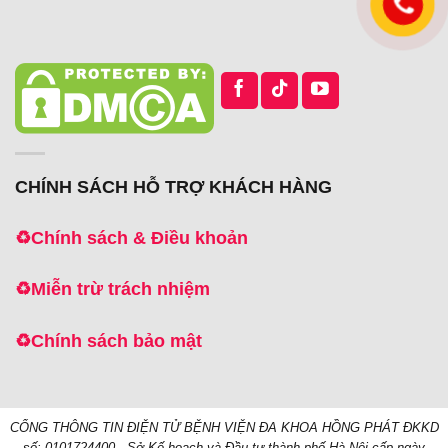
CHÍNH SÁCH HỖ TRỢ KHÁCH HÀNG
♻️
Chính sách & Điều khoản
♻️
Miễn trừ trách nhiệm
♻️
Chính sách bảo mật
CỔNG THÔNG TIN ĐIỆN TỬ BỆNH VIỆN ĐA KHOA HỒNG PHÁT
ĐKKD
số: 0101724400 - Sở Kế hoạch và Đầu tư thành phố Hà Nội cấp ngày