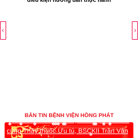
điều kiện hướng dẫn thực hành
Tư vấn & Siêu Âm Tuyến Giáp Miễn Phí
☀️
cùng Thầy thuốc Ưu tú, BSCKII Trần Văn
BẢN TIN BỆNH VIỆN HỒNG PHÁT
Bông!