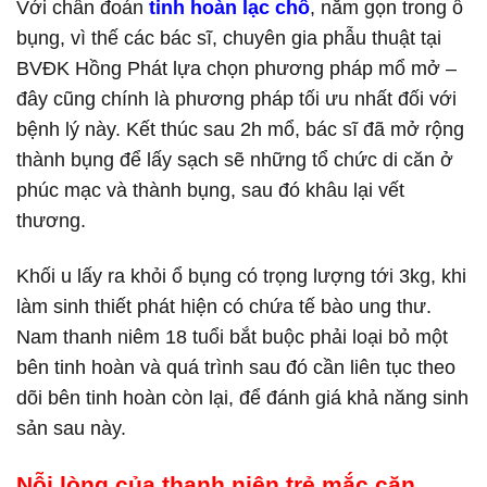
Với chẩn đoán
tinh hoàn lạc chỗ
, nằm gọn trong ổ
bụng, vì thế các bác sĩ, chuyên gia phẫu thuật tại
BVĐK Hồng Phát lựa chọn phương pháp mổ mở –
đây cũng chính là phương pháp tối ưu nhất đối với
bệnh lý này. Kết thúc sau 2h mổ, bác sĩ đã mở rộng
thành bụng để lấy sạch sẽ những tổ chức di căn ở
phúc mạc và thành bụng, sau đó khâu lại vết
thương.
Khối u lấy ra khỏi ổ bụng có trọng lượng tới 3kg, khi
làm sinh thiết phát hiện có chứa tế bào ung thư.
Nam thanh niêm 18 tuổi bắt buộc phải loại bỏ một
bên tinh hoàn và quá trình sau đó cần liên tục theo
dõi bên tinh hoàn còn lại, để đánh giá khả năng sinh
sản sau này.
Nỗi lòng của thanh niên trẻ mắc căn