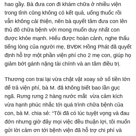
hao gầy. Bà đưa con đi khám chữa ở nhiều viện
trong tỉnh cũng không có kết quả, uống thuốc rồi
vẫn không cải thiện, nên bà quyết tâm đưa con lên
thủ đô chữa bệnh với mong muốn duy nhất con
được khỏe mạnh. Hiểu được hoàn cảnh, nghe thấu
tiếng lòng của người mẹ, BVĐK Hồng Phát đã quyết
định hỗ trợ một phần viện phí cho 2 mẹ con, giúp họ
giảm bớt gánh nặng tài chính và an tâm điều trị.
Thương con trai lại vừa chật vật xoay sở số tiền lớn
để trả viện phí, bà M. đã không biết bao lần gục
ngã. Rưng rưng 2 hàng nước mắt vừa cảm kích
vừa hạnh phúc nhắc tới quá trình chữa bệnh của
con, bà M. chia sẻ: “Tôi đã có lúc tuyệt vọng và đau
đớn nhưng giờ đây mọi việc đều thuận lợi, tôi muốn
gửi lời cảm ơn tới bệnh viện đã hỗ trợ chi phí và