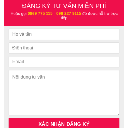
ĐĂNG KÝ TƯ VẤN MIỄN PHÍ
Hoặc gọi
0869 775 115
-
096 227 9115
để được hỗ trợ trực
tiếp