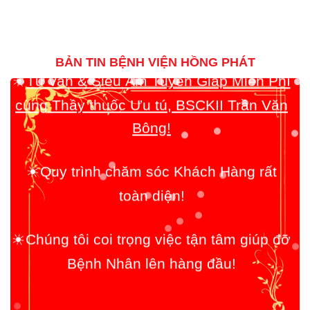
Tư vấn & Siêu Âm Tuyến Giáp Miễn Phí
☀️
BẢN TIN BỆNH VIỆN HỒNG PHÁT
cùng Thầy thuốc Ưu tú, BSCKII Trần Văn
Bông!
Quy trình chăm sóc Khách Hàng rất
☀️
toàn diện!
Chúng tôi coi trọng việc tận tâm giúp đỡ
☀️
Bệnh Nhân lên hàng đầu!