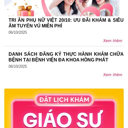
TRI ÂN PHỤ NỮ VIỆT 20/10: ƯU ĐÃI KHÁM & SIÊU
ÂM TUYẾN VÚ MIỄN PHÍ
06/10/2025
Xem thêm
DANH SÁCH ĐĂNG KÝ THỰC HÀNH KHÁM CHỮA
BỆNH TẠI BỆNH VIỆN ĐA KHOA HỒNG PHÁT
06/10/2025
Xem thêm