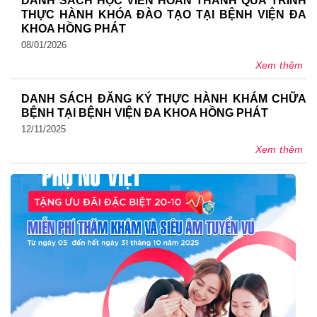
DANH SÁCH HỌC VIÊN HOÀN THÀNH QUÁ TRÌNH
THỰC HÀNH KHÓA ĐÀO TẠO TẠI BỆNH VIỆN ĐA
KHOA HỒNG PHÁT
08/01/2026
Xem thêm
DANH SÁCH ĐĂNG KÝ THỰC HÀNH KHÁM CHỮA
BỆNH TẠI BỆNH VIỆN ĐA KHOA HỒNG PHÁT
12/11/2025
Xem thêm