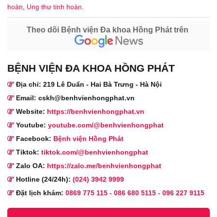
hoàn
,
Ung thư tinh hoàn
.
Theo dõi Bệnh viện Đa khoa Hồng Phát trên
BỆNH VIỆN ĐA KHOA HỒNG PHÁT
Địa chỉ: 219 Lê Duẩn - Hai Bà Trưng - Hà Nội
Email: cskh@benhvienhongphat.vn
Website:
https://benhvienhongphat.vn
Youtube:
youtube.com/@benhvienhongphat
Facebook:
Bệnh viện Hồng Phát
Tiktok:
tiktok.com/@benhvienhongphat
Zalo OA:
https://zalo.me/benhvienhongphat
Hotline (24/24h):
(024) 3942 9999
Đặt lịch khám:
0869 775 115
-
086 680 5115
-
096 227 9115