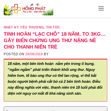
Skip
to
content
NHẬT KÝ YÊU THƯƠNG
,
TIN TỨC
TINH HOÀN “LẠC CHỖ” 18 NĂM, TO 3KG…
GÂY BIẾN CHỨNG UNG THƯ NẶNG NỀ
CHO THANH NIÊN TRẺ
POSTED ON
28/08/2019
BY
18 năm, một bên tinh hoàn nằm yên trong ổ bụng,
“ngấm ngầm” phát triển thành khối ung thư. Nguy
hiểm hơn, tế bào ung thư có thể lan rộng, vì thế bắt
buộc người bệnh phải cắt bỏ cả 2 bên tinh hoàn. Điều
này đồng nghĩa với việc, thanh niên trẻ 18 tuổi phải đối
diện với nguy cơ mất đi khả năng sinh sản.