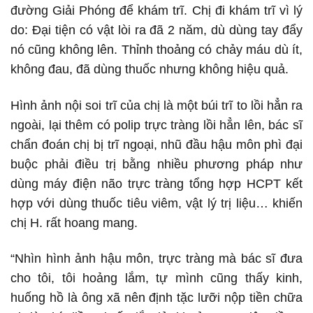
đường Giải Phóng để khám trĩ. Chị đi khám trĩ vì lý
do: Đại tiện có vật lòi ra đã 2 năm, dù dùng tay đẩy
nó cũng không lên. Thỉnh thoảng có chảy máu dù ít,
không đau, đã dùng thuốc nhưng không hiệu quả.
Hình ảnh nội soi trĩ của chị là một búi trĩ to lồi hẳn ra
ngoài, lại thêm có polip trực tràng lồi hẳn lên, bác sĩ
chẩn đoán chị bị trĩ ngoại, nhũ đầu hậu môn phì đại
buộc phải điều trị bằng nhiều phương pháp như
dùng máy điện não trực tràng tổng hợp HCPT kết
hợp với dùng thuốc tiêu viêm, vật lý trị liệu… khiến
chị H. rất hoang mang.
“Nhìn hình ảnh hậu môn, trực tràng mà bác sĩ đưa
cho tôi, tôi hoảng lắm, tự mình cũng thấy kinh,
huống hồ là ông xã nên định tặc lưỡi nộp tiền chữa