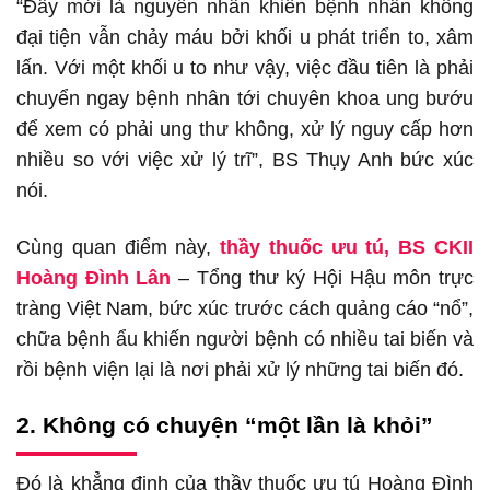
“Đây mới là nguyên nhân khiến bệnh nhân không
đại tiện vẫn chảy máu bởi khối u phát triển to, xâm
lấn. Với một khối u to như vậy, việc đầu tiên là phải
chuyển ngay bệnh nhân tới chuyên khoa ung bướu
để xem có phải ung thư không, xử lý nguy cấp hơn
nhiều so với việc xử lý trĩ”, BS Thụy Anh bức xúc
nói.
Cùng quan điểm này,
thầy thuốc ưu tú, BS CKII
Hoàng Đình Lân
– Tổng thư ký Hội Hậu môn trực
tràng Việt Nam, bức xúc trước cách quảng cáo “nổ”,
chữa bệnh ẩu khiến người bệnh có nhiều tai biến và
rồi bệnh viện lại là nơi phải xử lý những tai biến đó.
2. Không có chuyện “một lần là khỏi”
Đó là khẳng định của thầy thuốc ưu tú Hoàng Đình