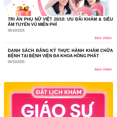
TRI ÂN PHỤ NỮ VIỆT 20/10: ƯU ĐÃI KHÁM & SIÊU
ÂM TUYẾN VÚ MIỄN PHÍ
06/10/2025
Xem thêm
DANH SÁCH ĐĂNG KÝ THỰC HÀNH KHÁM CHỮA
BỆNH TẠI BỆNH VIỆN ĐA KHOA HỒNG PHÁT
06/10/2025
Xem thêm