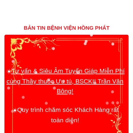
BẢN TIN BỆNH VIỆN HỒNG PHÁT
☀️
Tư vấn & Siêu Âm Tuyến Giáp Miễn Phí
cùng Thầy thuốc Ưu tú, BSCKII Trần Văn
Bông!
☀️
Quy trình chăm sóc Khách Hàng rất
toàn diện!
☀️
Chúng tôi coi trọng việc tận tâm giúp đỡ
Bệnh Nhân lên hàng đầu!