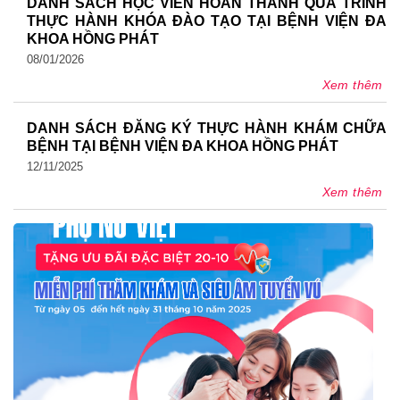
DANH SÁCH HỌC VIÊN HOÀN THÀNH QUÁ TRÌNH
THỰC HÀNH KHÓA ĐÀO TẠO TẠI BỆNH VIỆN ĐA
KHOA HỒNG PHÁT
08/01/2026
Xem thêm
DANH SÁCH ĐĂNG KÝ THỰC HÀNH KHÁM CHỮA
BỆNH TẠI BỆNH VIỆN ĐA KHOA HỒNG PHÁT
12/11/2025
Xem thêm