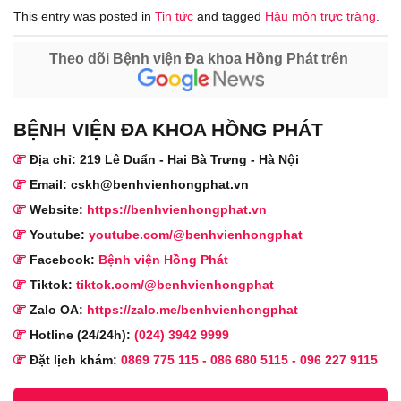
This entry was posted in
Tin tức
and tagged
Hậu môn trực tràng
.
Theo dõi Bệnh viện Đa khoa Hồng Phát trên
BỆNH VIỆN ĐA KHOA HỒNG PHÁT
Địa chỉ: 219 Lê Duẩn - Hai Bà Trưng - Hà Nội
Email: cskh@benhvienhongphat.vn
Website:
https://benhvienhongphat.vn
Youtube:
youtube.com/@benhvienhongphat
Facebook:
Bệnh viện Hồng Phát
Tiktok:
tiktok.com/@benhvienhongphat
Zalo OA:
https://zalo.me/benhvienhongphat
Hotline (24/24h):
(024) 3942 9999
Đặt lịch khám:
0869 775 115
-
086 680 5115
-
096 227 9115