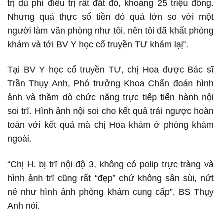
trị dù phí điều trị rất đắt đỏ, khoảng 25 triệu đồng.
Nhưng quả thực số tiền đó quá lớn so với một
người làm văn phòng như tôi, nên tôi đã khất phòng
khám và tới BV Y học cổ truyền TƯ khám lạị”.
Tại BV Y học cổ truyền TƯ, chị Hoa được Bác sĩ
Trần Thụy Anh, Phó trưởng Khoa Chẩn đoán hình
ảnh và thăm dò chức năng trực tiếp tiến hành nội
soi trĩ. Hình ảnh nội soi cho kết quả trái ngược hoàn
toàn với kết quả mà chị Hoa khám ở phòng khám
ngoài.
“Chị H. bị trĩ nội độ 3, không có polip trực tràng và
hình ảnh trĩ cũng rất “đẹp” chứ không sần sùi, nứt
nẻ như hình ảnh phòng khám cung cấp”, BS Thụy
Anh nói.