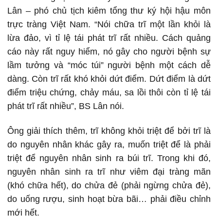
Lân – phó chủ tịch kiêm tổng thư ký hội hậu môn
trực tràng Việt Nam. “Nói chữa trĩ một lần khỏi là
lừa đảo, vì tỉ lệ tái phát trĩ rất nhiều. Cách quảng
cáo này rất nguy hiểm, nó gây cho người bệnh sự
lầm tưởng và “móc túi” người bệnh một cách dễ
dàng. Còn trĩ rất khó khỏi dứt điểm. Dứt điểm là dứt
điểm triệu chứng, chảy máu, sa lồi thôi còn tỉ lệ tái
phát trĩ rất nhiều”, BS Lân nói.
Ông giải thích thêm, trĩ không khỏi triệt để bởi trĩ là
do nguyên nhân khác gây ra, muốn triệt để là phải
triệt để nguyên nhân sinh ra búi trĩ. Trong khi đó,
nguyên nhân sinh ra trĩ như viêm đại tràng mãn
(khó chữa hết), do chửa đẻ (phải ngừng chửa đẻ),
do uống rượu, sinh hoạt bừa bãi… phải điều chỉnh
mới hết.