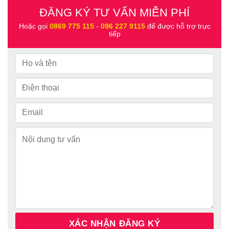
ĐĂNG KÝ TƯ VẤN MIỄN PHÍ
Hoặc gọi
0869 775 115
-
096 227 9115
để được hỗ trợ trực
tiếp