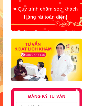
☀️
Chúng tôi coi trọng việc tận
tâm giúp đỡ Bệnh Nhân lên
hàng đầu!
ĐĂNG KÝ TƯ VẤN