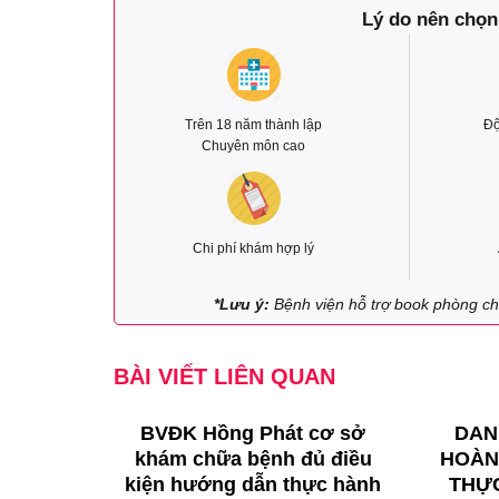
Lý do nên chọn
Trên 18 năm thành lập
Độ
Chuyên môn cao
Chi phí khám hợp lý
*Lưu ý:
Bệnh viện hỗ trợ book phòng cho
BÀI VIẾT LIÊN QUAN
 VIÊN
BVĐK Hồng Phát cơ sở
DAN
 TRÌNH
khám chữa bệnh đủ điều
HOÀN
A ĐÀO
kiện hướng dẫn thực hành
THỰ