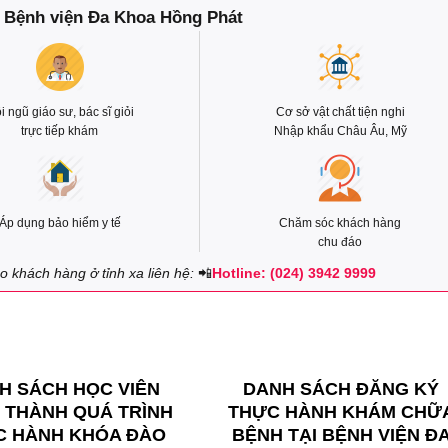
 Bệnh viện Đa Khoa Hồng Phát
i ngũ giáo sư, bác sĩ giỏi
Cơ sở vật chất tiện nghi
trực tiếp khám
Nhập khẩu Châu Âu, Mỹ
Áp dụng bảo hiểm y tế
Chăm sóc khách hàng
chu đáo
 khách hàng ở tỉnh xa liên hệ:
📲
Hotline: (024) 3942 9999
H SÁCH HỌC VIÊN
DANH SÁCH ĐĂNG KÝ
 THÀNH QUÁ TRÌNH
THỰC HÀNH KHÁM CHỮ
C HÀNH KHÓA ĐÀO
BỆNH TẠI BỆNH VIỆN Đ