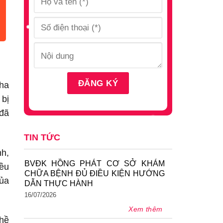
cha
 bị
 đã
TIN TỨC
nh,
BVĐK HỒNG PHÁT CƠ SỞ KHÁM
iều
CHỮA BỆNH ĐỦ ĐIỀU KIỆN HƯỚNG
của
DẪN THỰC HÀNH
16/07/2026
Xem thêm
ghề