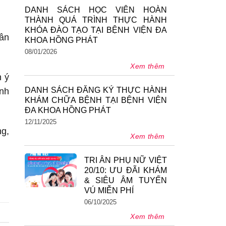
DANH SÁCH HỌC VIÊN HOÀN
THÀNH QUÁ TRÌNH THỰC HÀNH
KHÓA ĐÀO TẠO TẠI BỆNH VIỆN ĐA
hân
KHOA HỒNG PHÁT
08/01/2026
Xem thêm
n ý
DANH SÁCH ĐĂNG KÝ THỰC HÀNH
ạnh
KHÁM CHỮA BỆNH TẠI BỆNH VIỆN
ĐA KHOA HỒNG PHÁT
12/11/2025
ng,
Xem thêm
TRI ÂN PHỤ NỮ VIỆT
20/10: ƯU ĐÃI KHÁM
& SIÊU ÂM TUYẾN
VÚ MIỄN PHÍ
06/10/2025
Xem thêm