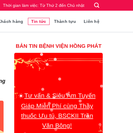
Thời gian làm việc: Từ Thứ 2 đến Chủ nhật
Khách hàng
Tin tức
Thành tựu
Liên hệ
BẢN TIN BỆNH VIỆN HỒNG PHÁT
☀️
Tư vấn & Siêu Âm Tuyến
ng
Giáp Miễn Phí cùng Thầy
thuốc Ưu tú, BSCKII Trần
Văn Bông!
☀️
Quy trình chăm sóc Khách
Hàng rất toàn diện!