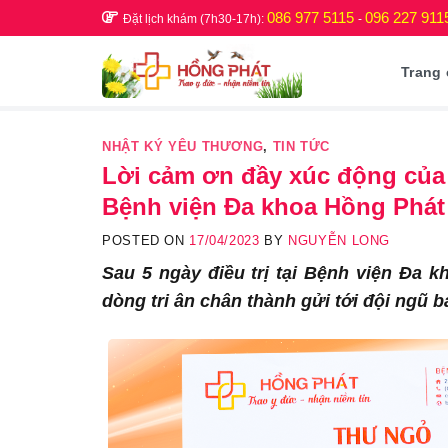
Skip
086 977 5115
096 227 911
Đặt lịch khám (7h30-17h):
-
to
content
Trang
NHẬT KÝ YÊU THƯƠNG
,
TIN TỨC
Lời cảm ơn đầy xúc động của b
Bệnh viện Đa khoa Hồng Phát
POSTED ON
17/04/2023
BY
NGUYỄN LONG
Sau 5 ngày điều trị tại Bệnh viện Đa 
dòng tri ân chân thành gửi tới đội ngũ b