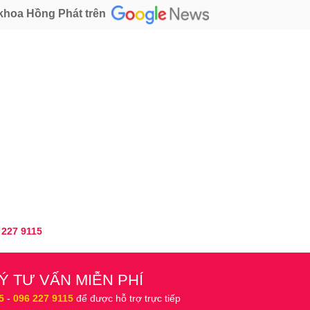
khoa Hồng Phát trên
 227 9115
Ý TƯ VẤN MIỄN PHÍ
5
-
096 227 9115
để được hỗ trợ trực tiếp