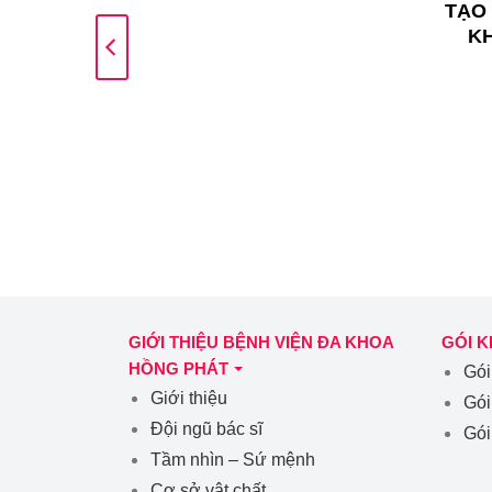
ỆN ĐA
TẠO 
HÁT
K
GIỚI THIỆU BỆNH VIỆN ĐA KHOA
GÓI 
HỒNG PHÁT
Gói
Giới thiệu
Gói
Đội ngũ bác sĩ
Gói
Tầm nhìn – Sứ mệnh
Cơ sở vật chất