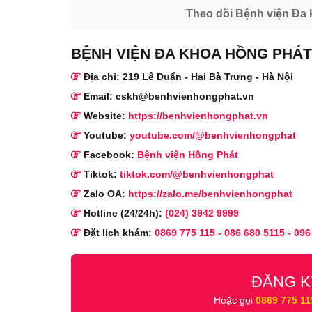
Theo dõi Bệnh viện Đa 
BỆNH VIỆN ĐA KHOA HỒNG PHÁT
Địa chỉ: 219 Lê Duẩn - Hai Bà Trưng - Hà Nội
Email: cskh@benhvienhongphat.vn
Website:
https://benhvienhongphat.vn
Youtube:
youtube.com/@benhvienhongphat
Facebook:
Bệnh viện Hồng Phát
Tiktok:
tiktok.com/@benhvienhongphat
Zalo OA:
https://zalo.me/benhvienhongphat
Hotline (24/24h):
(024) 3942 9999
Đặt lịch khám:
0869 775 115
-
086 680 5115
-
096
ĐĂNG K
Hoặc gọi
0869 775 11