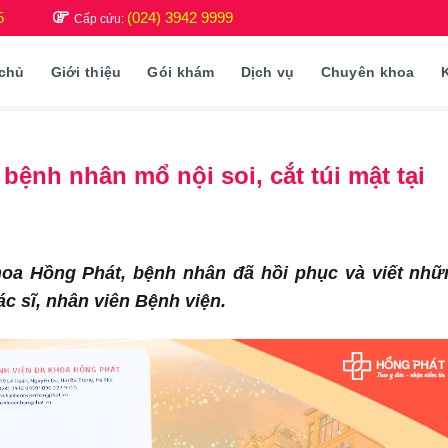
5
(024) 3942 9999
Cấp cứu:
 chủ
Giới thiệu
Gói khám
Dịch vụ
Chuyên khoa
ệnh nhân mổ nội soi, cắt túi mật tại
khoa Hồng Phát, bệnh nhân đã hồi phục và viết nhữ
ác sĩ, nhân viên Bệnh viện.