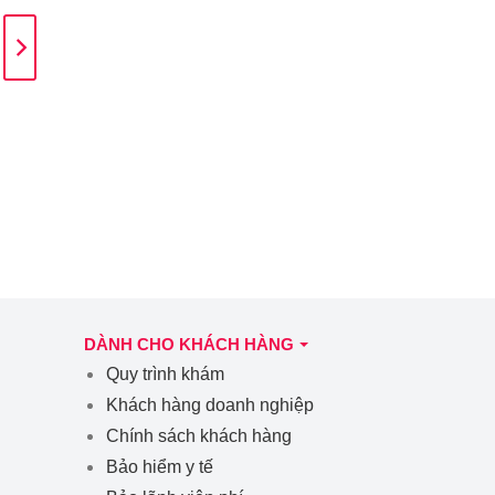
TRI ÂN PHỤ NỮ VIỆT 20/10:
ƯU ĐÃI KHÁM & SIÊU ÂM
TUYẾN VÚ MIỄN PHÍ
DÀNH CHO KHÁCH HÀNG
Quy trình khám
Khách hàng doanh nghiệp
Chính sách khách hàng
Bảo hiểm y tế