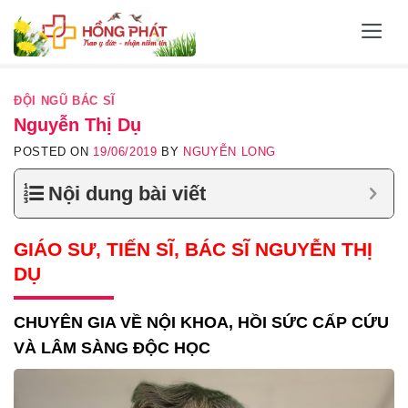
Skip
to
content
ĐỘI NGŨ BÁC SĨ
Nguyễn Thị Dụ
POSTED ON
19/06/2019
BY
NGUYỄN LONG
Nội dung bài viết
GIÁO SƯ, TIẾN SĨ, BÁC SĨ NGUYỄN THỊ
DỤ
CHUYÊN GIA VỀ NỘI KHOA, HỒI SỨC CẤP CỨU
VÀ LÂM SÀNG ĐỘC HỌC