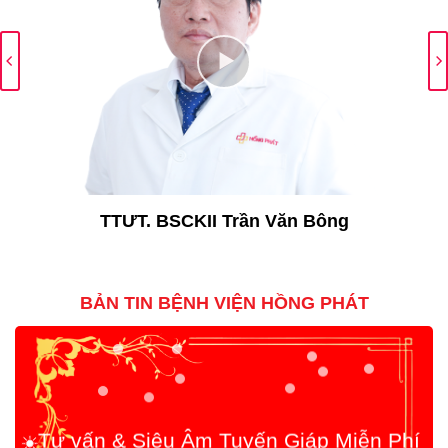
TTƯT. BSCKII Trần Văn Bông
BẢN TIN BỆNH VIỆN HỒNG PHÁT
☀️
Tư vấn & Siêu Âm Tuyến Giáp Miễn Phí
cùng Thầy thuốc Ưu tú, BSCKII Trần Văn