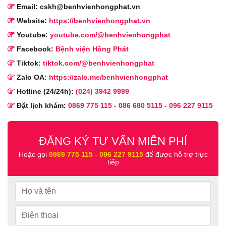
Email: cskh@benhvienhongphat.vn
Website:
https://benhvienhongphat.vn
Youtube:
youtube.com/@benhvienhongphat
Facebook:
Bệnh viện Hồng Phát
Tiktok:
tiktok.com/@benhvienhongphat
Zalo OA:
https://zalo.me/benhvienhongphat
Hotline (24/24h):
(024) 3942 9999
Đặt lịch khám:
0869 775 115
-
086 680 5115
-
096 227 9115
ĐĂNG KÝ TƯ VẤN MIỄN PHÍ
Hoặc gọi
0869 775 115
-
096 227 9115
để được hỗ trợ trực
tiếp