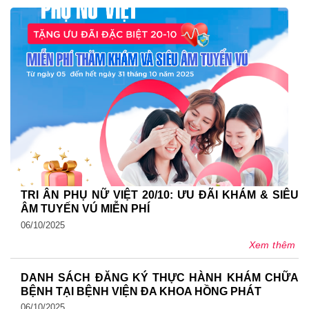
TRI ÂN PHỤ NỮ VIỆT 20/10: ƯU ĐÃI KHÁM & SIÊU
ÂM TUYẾN VÚ MIỄN PHÍ
06/10/2025
Xem thêm
DANH SÁCH ĐĂNG KÝ THỰC HÀNH KHÁM CHỮA
BỆNH TẠI BỆNH VIỆN ĐA KHOA HỒNG PHÁT
06/10/2025