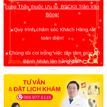
Bông!
☀️
Quy trình chăm sóc Khách Hàng rất
toàn diện!
☀️
Chúng tôi coi trọng việc tận tâm giúp đỡ
Bệnh Nhân lên hàng đầu!