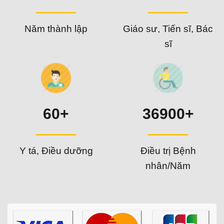
Năm thành lập
Giáo sư, Tiến sĩ, Bác
sĩ
60+
36900+
Y tá, Điều dưỡng
Điều trị Bệnh
nhân/Năm