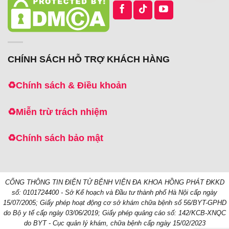
CHÍNH SÁCH HỖ TRỢ KHÁCH HÀNG
♻️
Chính sách & Điều khoản
♻️
Miễn trừ trách nhiệm
♻️
Chính sách bảo mật
CỔNG THÔNG TIN ĐIỆN TỬ BỆNH VIỆN ĐA KHOA HỒNG PHÁT
ĐKKD
số: 0101724400 - Sở Kế hoạch và Đầu tư thành phố Hà Nội cấp ngày
15/07/2005;
Giấy phép hoạt động cơ sở khám chữa bệnh số 56/BYT-GPHD
do Bộ y tế cấp ngày 03/06/2019;
Giấy phép quảng cáo số: 142/KCB-XNQC
do BYT - Cục quản lý khám, chữa bệnh cấp ngày 15/02/2023