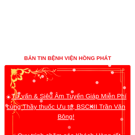
BẢN TIN BỆNH VIỆN HỒNG PHÁT
Tư vấn & Siêu Âm Tuyến Giáp Miễn Phí
☀️
cùng Thầy thuốc Ưu tú, BSCKII Trần Văn
Bông!
Quy trình chăm sóc Khách Hàng rất
☀️
toàn diện!