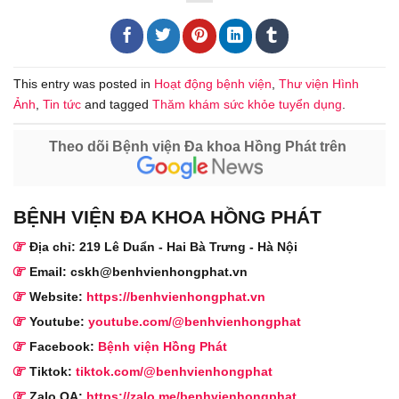
This entry was posted in
Hoạt động bệnh viện
,
Thư viện Hình
Ảnh
,
Tin tức
and tagged
Thăm khám sức khỏe tuyển dụng
.
Theo dõi Bệnh viện Đa khoa Hồng Phát trên
BỆNH VIỆN ĐA KHOA HỒNG PHÁT
Địa chỉ: 219 Lê Duẩn - Hai Bà Trưng - Hà Nội
Email: cskh@benhvienhongphat.vn
Website:
https://benhvienhongphat.vn
Youtube:
youtube.com/@benhvienhongphat
Facebook:
Bệnh viện Hồng Phát
Tiktok:
tiktok.com/@benhvienhongphat
Zalo OA:
https://zalo.me/benhvienhongphat