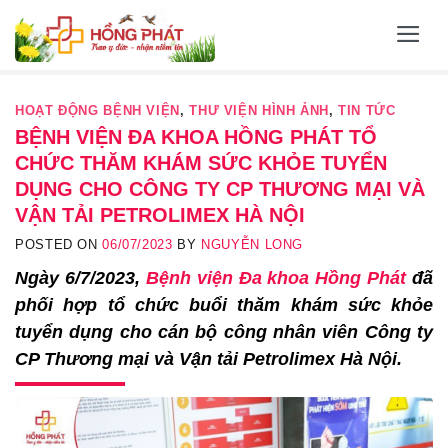
Skip
to
content
HOẠT ĐỘNG BỆNH VIỆN
,
THƯ VIỆN HÌNH ẢNH
,
TIN TỨC
BỆNH VIỆN ĐA KHOA HỒNG PHÁT TỔ
CHỨC THĂM KHÁM SỨC KHỎE TUYỂN
DỤNG CHO CÔNG TY CP THƯƠNG MẠI VÀ
VẬN TẢI PETROLIMEX HÀ NỘI
POSTED ON
06/07/2023
BY
NGUYỄN LONG
Ngày 6/7/2023,
Bệnh viện Đa khoa Hồng Phát
đã
phối hợp tổ chức buổi thăm khám sức khỏe
tuyển dụng cho cán bộ công nhân viên Công ty
CP Thương mại và Vận tải Petrolimex Hà Nội.