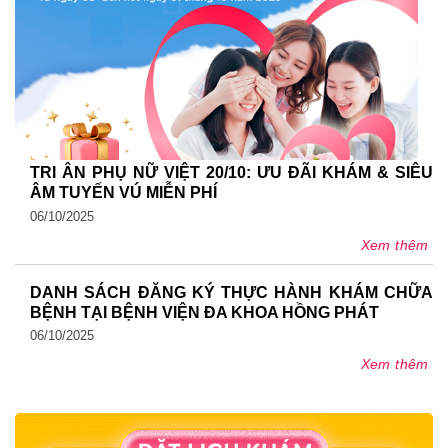
TRI ÂN PHỤ NỮ VIỆT 20/10: ƯU ĐÃI KHÁM & SIÊU
ÂM TUYẾN VÚ MIỄN PHÍ
06/10/2025
Xem thêm
DANH SÁCH ĐĂNG KÝ THỰC HÀNH KHÁM CHỮA
BỆNH TẠI BỆNH VIỆN ĐA KHOA HỒNG PHÁT
06/10/2025
Xem thêm