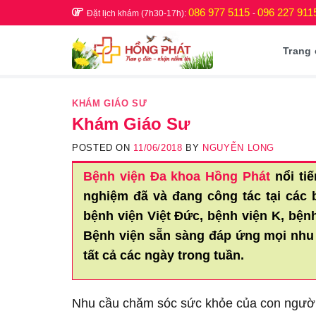
Skip
086 977 5115
096 227 911
Đặt lịch khám (7h30-17h):
-
to
content
Trang
KHÁM GIÁO SƯ
Khám Giáo Sư
POSTED ON
11/06/2018
BY
NGUYỄN LONG
Bệnh viện Đa khoa Hồng Phát
nổi tiế
nghiệm đã và đang công tác tại các 
bệnh viện Việt Đức, bệnh viện K, bệ
Bệnh viện sẵn sàng đáp ứng mọi nhu
tất cả các ngày trong tuần.
Nhu cầu chăm sóc sức khỏe của con ngườ