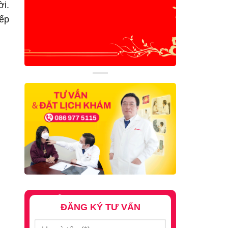
ời.
iếp
ĐĂNG KÝ TƯ VẤN