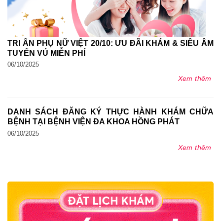
TRI ÂN PHỤ NỮ VIỆT 20/10: ƯU ĐÃI KHÁM & SIÊU ÂM
TUYẾN VÚ MIỄN PHÍ
06/10/2025
Xem thêm
DANH SÁCH ĐĂNG KÝ THỰC HÀNH KHÁM CHỮA
BỆNH TẠI BỆNH VIỆN ĐA KHOA HỒNG PHÁT
06/10/2025
Xem thêm