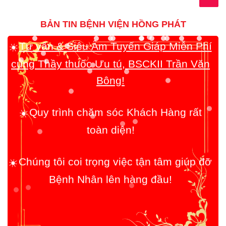
BẢN TIN BỆNH VIỆN HỒNG PHÁT
Tư vấn & Siêu Âm Tuyến Giáp Miễn Phí
☀️
cùng Thầy thuốc Ưu tú, BSCKII Trần Văn
Bông!
Quy trình chăm sóc Khách Hàng rất
☀️
toàn diện!
Chúng tôi coi trọng việc tận tâm giúp đỡ
☀️
Bệnh Nhân lên hàng đầu!