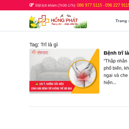
Skip
086 977 5115
096 227 911
Đặt lịch khám (7h30-17h):
-
to
content
Trang
Tag:
Trĩ là gì
Bệnh trĩ 
“Thập nhân c
phổ biến, kh
ngại và che
hiện...