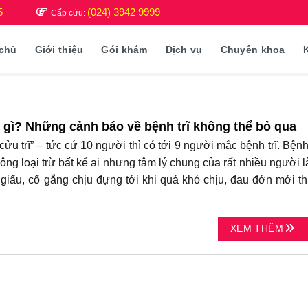
5
(024) 3942 9999
Cấp cứu:
 chủ
Giới thiệu
Gói khám
Dịch vụ
Chuyên khoa
là gì? Những cảnh báo về bệnh trĩ không thể bỏ qua
ửu trĩ” – tức cứ 10 người thì có tới 9 người mắc bệnh trĩ. Bệnh 
ông loại trừ bất kể ai nhưng tâm lý chung của rất nhiều người l
 giấu, cố gắng chịu đựng tới khi quá khó chịu, đau đớn mới t
XEM THÊM