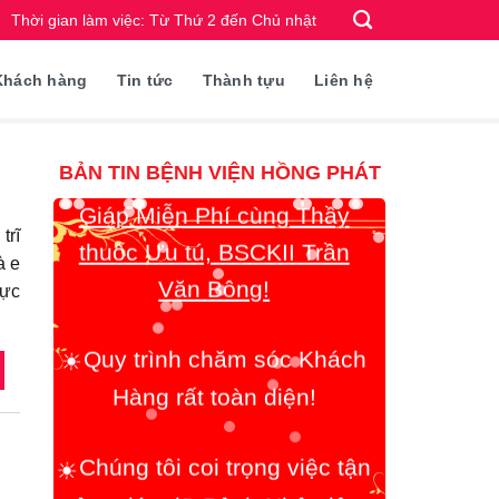
Thời gian làm việc: Từ Thứ 2 đến Chủ nhật
Khách hàng
Tin tức
Thành tựu
Liên hệ
Tư vấn & Siêu Âm Tuyến
☀️
Giáp Miễn Phí cùng Thầy
BẢN TIN BỆNH VIỆN HỒNG PHÁT
thuốc Ưu tú, BSCKII Trần
Văn Bông!
trĩ
à e
hực
Quy trình chăm sóc Khách
☀️
Hàng rất toàn diện!
Chúng tôi coi trọng việc tận
☀️
tâm giúp đỡ Bệnh Nhân lên
hàng đầu!