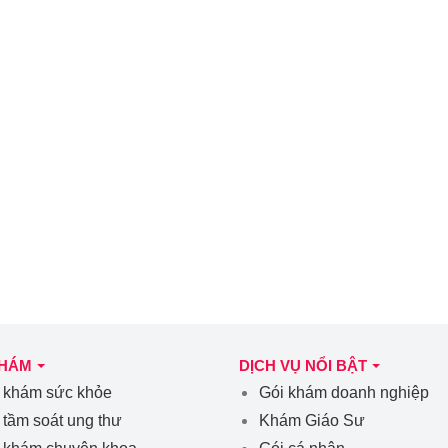
KHÁM
DỊCH VỤ NỔI BẬT
 khám sức khỏe
Gói khám doanh nghiệp
 tầm soát ung thư
Khám Giáo Sư
 khám chuyên khoa
Gói cá nhân