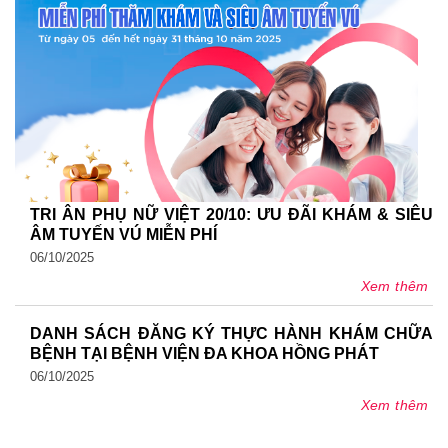
TRI ÂN PHỤ NỮ VIỆT 20/10: ƯU ĐÃI KHÁM & SIÊU
ÂM TUYẾN VÚ MIỄN PHÍ
06/10/2025
Xem thêm
DANH SÁCH ĐĂNG KÝ THỰC HÀNH KHÁM CHỮA
BỆNH TẠI BỆNH VIỆN ĐA KHOA HỒNG PHÁT
06/10/2025
Xem thêm