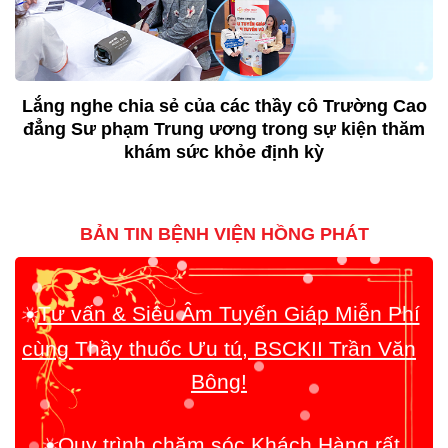
Lắng nghe chia sẻ của các thầy cô Trường Cao
đẳng Sư phạm Trung ương trong sự kiện thăm
khám sức khỏe định kỳ
BẢN TIN BỆNH VIỆN HỒNG PHÁT
☀️
Tư vấn & Siêu Âm Tuyến Giáp Miễn Phí
cùng Thầy thuốc Ưu tú, BSCKII Trần Văn
Bông!
☀️
Quy trình chăm sóc Khách Hàng rất
toàn diện!