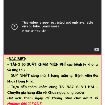
*
ĐẶC BIỆT
:
– TẶNG 50 SUẤT KHÁM MIỄN PHÍ các bệnh lý khối u
và ung thư
– DUY NHẤT sáng thứ 5 hàng tuần tại Bệnh viện Đa
khoa Hồng Phát
– Trực tiếp thăm khám cùng TS. BÁC SĨ VŨ HẢI –
Chuyên gia hàng đầu về Khoa ngoại ung bướu
Đặt lịch khám ngay để không phải chờ đợi!!!
📲
Hotline: 096 227 9115