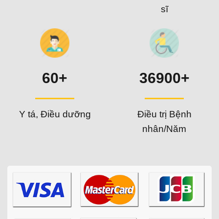
sĩ
60+
36900+
Y tá, Điều dưỡng
Điều trị Bệnh
nhân/Năm