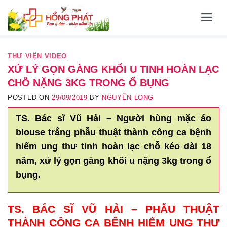
Skip
to
content
THƯ VIỆN VIDEO
XỬ LÝ GỌN GÀNG KHỐI U TINH HOÀN LẠC
CHỖ NẶNG 3KG TRONG Ổ BỤNG
POSTED ON
29/09/2019
BY
NGUYỄN LONG
TS. Bác sĩ Vũ Hải – Người hùng mặc áo
blouse trắng phẫu thuật thành công ca bệnh
hiếm ung thư tinh hoàn lạc chỗ kéo dài 18
năm, xử lý gọn gàng khối u nặng 3kg trong ổ
bụng.
TS. BÁC SĨ VŨ HẢI – PHẪU THUẬT
THÀNH CÔNG CA BỆNH HIẾM UNG THƯ