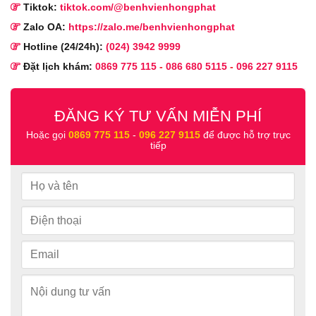
Tiktok:
tiktok.com/@benhvienhongphat
Zalo OA:
https://zalo.me/benhvienhongphat
Hotline (24/24h):
(024) 3942 9999
Đặt lịch khám:
0869 775 115
-
086 680 5115
-
096 227 9115
ĐĂNG KÝ TƯ VẤN MIỄN PHÍ
Hoặc gọi
0869 775 115
-
096 227 9115
để được hỗ trợ trực
tiếp