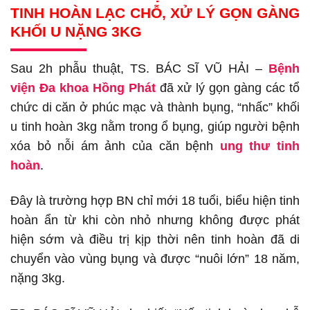
TINH HOÀN LẠC CHỖ
, XỬ LÝ GỌN GÀNG
KHỐI U NẶNG
3KG
Sau 2h phẫu thuật, TS. BÁC SĨ VŨ HẢI –
Bệnh
viện Đa khoa Hồng Phát
đã xử lý gọn gàng các tổ
chức di căn ở phúc mạc và thành bụng, “nhấc” khối
u tinh hoàn 3kg nằm trong ổ bụng, giúp người bệnh
xóa bỏ nỗi ám ảnh của căn bệnh
ung thư tinh
hoàn
.
Đây là trường hợp BN chỉ mới 18 tuổi, biểu hiện tinh
hoàn ẩn từ khi còn nhỏ nhưng không được phát
hiện sớm và điều trị kịp thời nên tinh hoàn đã di
chuyển vào vùng bụng và được “nuôi lớn” 18 năm,
nặng 3kg.